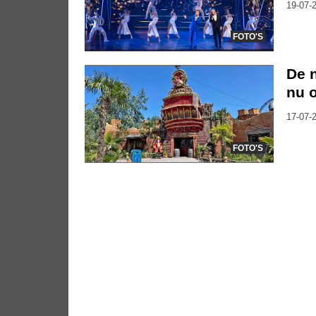
19-07-2
FOTO'S
De n
nu o
17-07-2
FOTO'S