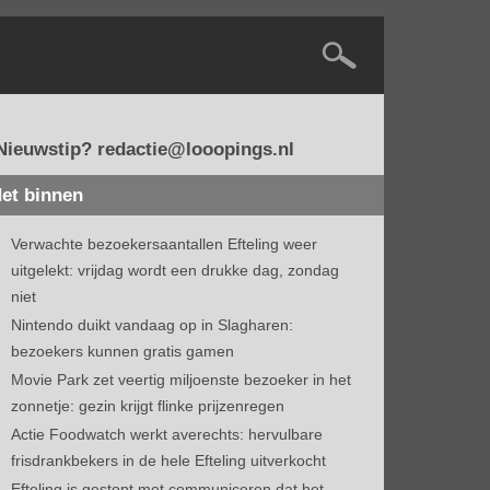
Nieuwstip? redactie@looopings.nl
et binnen
Verwachte bezoekersaantallen Efteling weer
uitgelekt: vrijdag wordt een drukke dag, zondag
niet
Nintendo duikt vandaag op in Slagharen:
bezoekers kunnen gratis gamen
Movie Park zet veertig miljoenste bezoeker in het
zonnetje: gezin krijgt flinke prijzenregen
Actie Foodwatch werkt averechts: hervulbare
frisdrankbekers in de hele Efteling uitverkocht
Efteling is gestopt met communiceren dat het