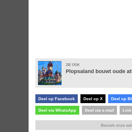
ZIE OOK
Plopsaland bouwt oude att
Deel op Facebook
Deel op X
Deel op B
Deel via WhatsApp
Deel via e-mail
Link
Bezoek onze we