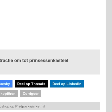
ractie om tot prinsessenkasteel
luesky
Deel op Threads
Deel op LinkedIn
 kopiëren
Corrigeer
bshop op
Pretparkwinkel.nl