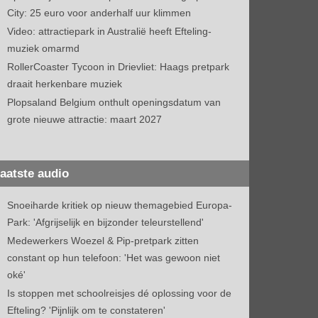
City: 25 euro voor anderhalf uur klimmen
Video: attractiepark in Australië heeft Efteling-
muziek omarmd
RollerCoaster Tycoon in Drievliet: Haags pretpark
draait herkenbare muziek
Plopsaland Belgium onthult openingsdatum van
grote nieuwe attractie: maart 2027
aatste audio
Snoeiharde kritiek op nieuw themagebied Europa-
Park: 'Afgrijselijk en bijzonder teleurstellend'
Medewerkers Woezel & Pip-pretpark zitten
constant op hun telefoon: 'Het was gewoon niet
oké'
Is stoppen met schoolreisjes dé oplossing voor de
Efteling? 'Pijnlijk om te constateren'