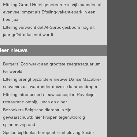
Efteling Grand Hotel genereerde in vijf maanden al
evenveel omzet als Efteling-vakantiepark in een
heel jaar
Efteling verwacht dat AI-Sprookjesboom nog dit
jaar geïntroduceerd wordt
eer nieuws
Burgers' Zoo werkt aan grootste zeegrasaquarium
ter wereld
Efteling brengt bijzondere nieuwe Danse Macabre-
souvenirs uit, waaronder duivelse kaarsendrager
Efteling introduceert nieuw concept in Raveleijn-
restaurant: ontbijt, lunch en diner
Bezoekers Belgische dierentuin zijn
gewaarschuwd: hier kruipen tegenwoordig
spinnen vrij rond
Spelen bij Beelen heropent klimbeleving Spider