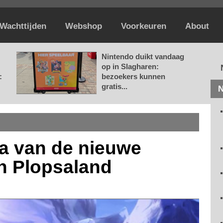
Wachttijden
Webshop
Voorkeuren
About
Nintendo duikt vandaag
op in Slagharen:
:
bezoekers kunnen
gratis...
N
ma van de nieuwe
n Plopsaland