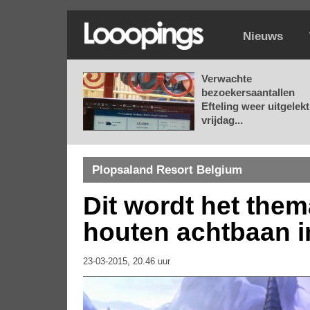
Nieuws
Verwachte
bezoekersaantallen
Efteling weer uitgelekt
vrijdag...
Plopsaland Resort Belgium
Dit wordt het the
houten achtbaan i
23-03-2015, 20.46 uur