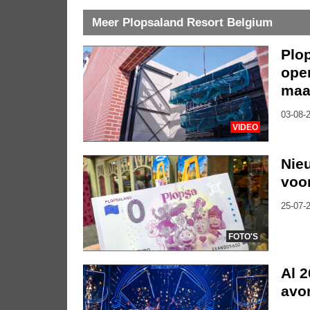
Meer Plopsaland Resort Belgium
Plo
ope
maa
03-08-2
VIDEO
Nie
voor
25-07-2
FOTO'S
Al 2
avo