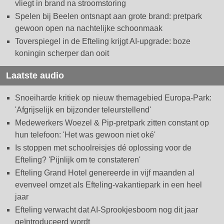
vliegt in brand na stroomstoring
Spelen bij Beelen ontsnapt aan grote brand: pretpark
gewoon open na nachtelijke schoonmaak
Toverspiegel in de Efteling krijgt AI-upgrade: boze
koningin scherper dan ooit
Laatste audio
Snoeiharde kritiek op nieuw themagebied Europa-Park:
'Afgrijselijk en bijzonder teleurstellend'
Medewerkers Woezel & Pip-pretpark zitten constant op
hun telefoon: 'Het was gewoon niet oké'
Is stoppen met schoolreisjes dé oplossing voor de
Efteling? 'Pijnlijk om te constateren'
Efteling Grand Hotel genereerde in vijf maanden al
evenveel omzet als Efteling-vakantiepark in een heel
jaar
Efteling verwacht dat AI-Sprookjesboom nog dit jaar
geïntroduceerd wordt