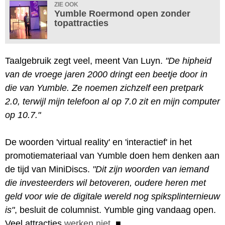
ZIE OOK
Yumble Roermond open zonder
topattracties
Taalgebruik zegt veel, meent Van Luyn.
"De hipheid
van de vroege jaren 2000 dringt een beetje door in
die van Yumble. Ze noemen zichzelf een pretpark
2.0, terwijl mijn telefoon al op 7.0 zit en mijn computer
op 10.7."
De woorden 'virtual reality' en 'interactief' in het
promotiemateriaal van Yumble doen hem denken aan
de tijd van MiniDiscs.
"Dit zijn woorden van iemand
die investeerders wil betoveren, oudere heren met
geld voor wie de digitale wereld nog spiksplinternieuw
is"
, besluit de columnist. Yumble ging vandaag open.
Veel attracties
werken niet
.
■