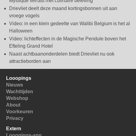
Mystique verrast met culinaire beleving
Drievliet deelt deze maand kortingsbonnen uit aan
vroege vogels
Video: in een klein gedeelte van Walibi Belgium is het al
Halloween
Video: lichteffecten in de Magische Pendule boven het
Efteling Grand Hotel
Naast achtbaanonderdelen biedt Drievliet nu ook
attractieborden aan
Looopings
Nieuws
Wachttijden
Webshop
About
Voorkeuren
Privacy
Extern
Looopings-app