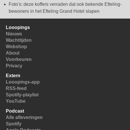
Foto's: deze koffers verraden dat ook bekende Efteling-
bewoners in het Efteling Grand Hotel slapen
Looopings
Nieuws
Wachttijden
Webshop
About
Voorkeuren
Privacy
Extern
Looopings-app
RSS-feed
Spotify-playlist
YouTube
Podcast
Alle afleveringen
Spotify