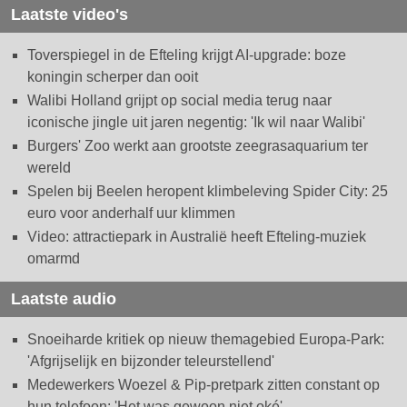
Laatste video's
Toverspiegel in de Efteling krijgt AI-upgrade: boze
koningin scherper dan ooit
Walibi Holland grijpt op social media terug naar
iconische jingle uit jaren negentig: 'Ik wil naar Walibi'
Burgers' Zoo werkt aan grootste zeegrasaquarium ter
wereld
Spelen bij Beelen heropent klimbeleving Spider City: 25
euro voor anderhalf uur klimmen
Video: attractiepark in Australië heeft Efteling-muziek
omarmd
Laatste audio
Snoeiharde kritiek op nieuw themagebied Europa-Park:
'Afgrijselijk en bijzonder teleurstellend'
Medewerkers Woezel & Pip-pretpark zitten constant op
hun telefoon: 'Het was gewoon niet oké'