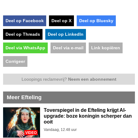
Deel op Facebook
Deel op X
Deel op Bluesky
Deel op Threads
Deel op LinkedIn
Deel via WhatsApp
Deel via e-mail
Link kopiëren
Corrigeer
Looopings reclamevrij?
Neem een abonnement
Meer Efteling
Toverspiegel in de Efteling krijgt AI-
upgrade: boze koningin scherper dan
ooit
Vandaag, 12.48 uur
VIDEO