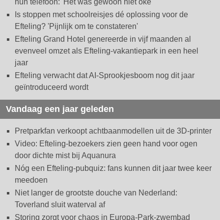
hun telefoon: 'Het was gewoon niet oké'
Is stoppen met schoolreisjes dé oplossing voor de
Efteling? 'Pijnlijk om te constateren'
Efteling Grand Hotel genereerde in vijf maanden al
evenveel omzet als Efteling-vakantiepark in een heel
jaar
Efteling verwacht dat AI-Sprookjesboom nog dit jaar
geïntroduceerd wordt
Vandaag een jaar geleden
Pretparkfan verkoopt achtbaanmodellen uit de 3D-printer
Video: Efteling-bezoekers zien geen hand voor ogen
door dichte mist bij Aquanura
Nóg een Efteling-pubquiz: fans kunnen dit jaar twee keer
meedoen
Niet langer de grootste douche van Nederland:
Toverland sluit waterval af
Storing zorgt voor chaos in Europa-Park-zwembad