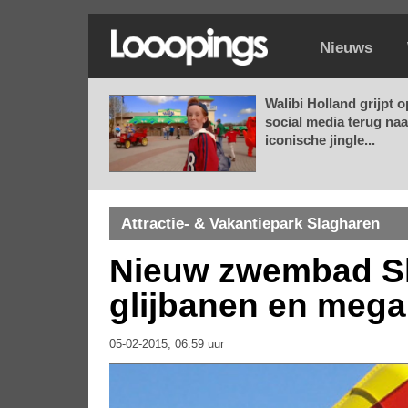
Nieuws
Walibi Holland grijpt o
social media terug naa
iconische jingle...
Attractie- & Vakantiepark Slagharen
Nieuw zwembad Sla
glijbanen en meg
05-02-2015, 06.59 uur