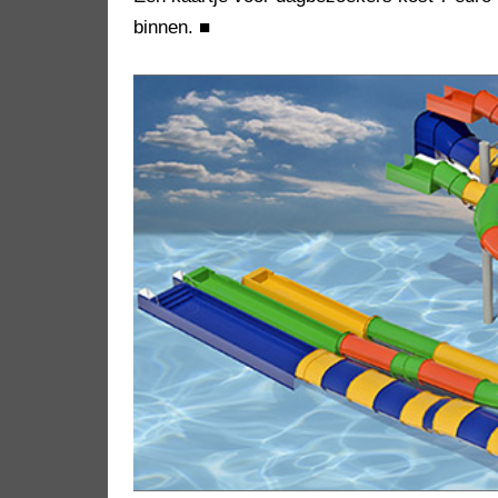
binnen.
■