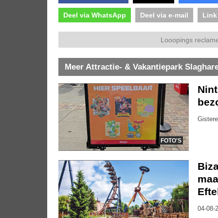
Deel via WhatsApp
Deel via e-mail
Link
Looopings reclame
Meer Attractie- & Vakantiepark Slaghar
Nin
bez
Gistere
FOTO'S
Biza
maa
Efte
04-08-2