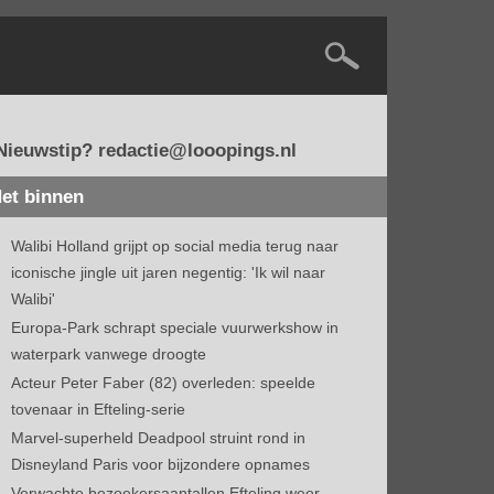
Nieuwstip? redactie@looopings.nl
et binnen
Walibi Holland grijpt op social media terug naar
iconische jingle uit jaren negentig: 'Ik wil naar
Walibi'
Europa-Park schrapt speciale vuurwerkshow in
waterpark vanwege droogte
Acteur Peter Faber (82) overleden: speelde
tovenaar in Efteling-serie
Marvel-superheld Deadpool struint rond in
Disneyland Paris voor bijzondere opnames
Verwachte bezoekersaantallen Efteling weer