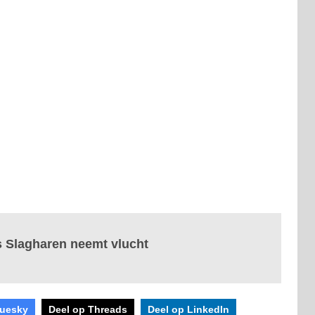
 Slagharen neemt vlucht
luesky
Deel op Threads
Deel op LinkedIn