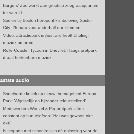
Burgers' Zoo werkt aan grootste zeegrasaquarium
ter wereld
Spelen bij Beelen heropent klimbeleving Spider
City: 25 euro voor anderhalf uur klimmen
Video: attractiepark in Australië heeft Efteling-
muziek omarmd
RollerCoaster Tycoon in Drievliet: Haags pretpark
draait herkenbare muziek
aatste audio
Snoeiharde kritiek op nieuw themagebied Europa-
Park: 'Afgrijselijk en bijzonder teleurstellend'
Medewerkers Woezel & Pip-pretpark zitten
constant op hun telefoon: 'Het was gewoon niet
oké'
Is stoppen met schoolreisjes dé oplossing voor de