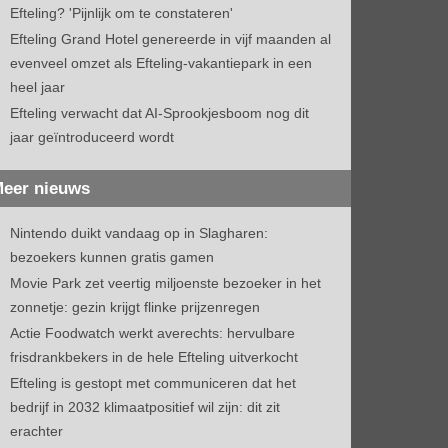
Efteling? 'Pijnlijk om te constateren'
Efteling Grand Hotel genereerde in vijf maanden al
evenveel omzet als Efteling-vakantiepark in een
heel jaar
Efteling verwacht dat AI-Sprookjesboom nog dit
jaar geïntroduceerd wordt
eer nieuws
Nintendo duikt vandaag op in Slagharen:
bezoekers kunnen gratis gamen
Movie Park zet veertig miljoenste bezoeker in het
zonnetje: gezin krijgt flinke prijzenregen
Actie Foodwatch werkt averechts: hervulbare
frisdrankbekers in de hele Efteling uitverkocht
Efteling is gestopt met communiceren dat het
bedrijf in 2032 klimaatpositief wil zijn: dit zit
erachter