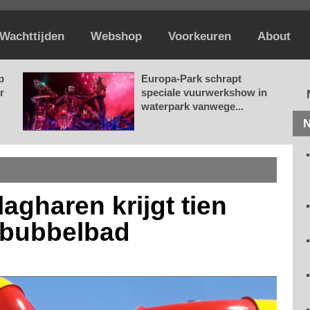
Wachttijden
Webshop
Voorkeuren
About
p
Europa-Park schrapt
r
speciale vuurwerkshow in
waterpark vanwege...
N
gharen krijgt tien
abubbelbad