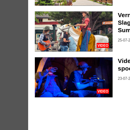
Vern
Slag
Sum
25-07-2
VIDEO
Vide
spo
23-07-2
VIDEO