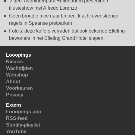
Video: Avonturenpark Hellendoorn presenteert
illusieshow met Alfredo Lorenzo
Geen broodje mee naar binnen: klacht over strenge
regels in Spaanse pretparken
Foto's: deze koffers verraden dat ook bekende Efteling-
bewoners in het Efteling Grand Hotel slapen
Looopings
Nieuws
Wachttijden
Webshop
About
Voorkeuren
Privacy
Extern
Looopings-app
RSS-feed
Spotify-playlist
YouTube