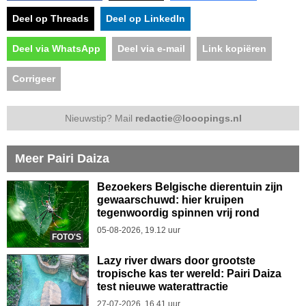
Deel op Threads
Deel op LinkedIn
Deel via WhatsApp
Deel via e-mail
Link kopiëren
Corrigeer
Nieuwstip? Mail
redactie@looopings.nl
Meer Pairi Daiza
Bezoekers Belgische dierentuin zijn
gewaarschuwd: hier kruipen
tegenwoordig spinnen vrij rond
05-08-2026, 19.12 uur
FOTO'S
Lazy river dwars door grootste
tropische kas ter wereld: Pairi Daiza
test nieuwe waterattractie
27-07-2026, 16.41 uur