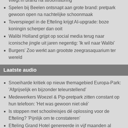
vliegt in brand na stroomstoring
Spelen bij Beelen ontsnapt aan grote brand: pretpark
gewoon open na nachtelijke schoonmaak
Toverspiegel in de Efteling krijgt AI-upgrade: boze
koningin scherper dan ooit
Walibi Holland grijpt op social media terug naar
iconische jingle uit jaren negentig: 'Ik wil naar Walibi'
Burgers' Zoo werkt aan grootste zeegrasaquarium ter
wereld
Laatste audio
Snoeiharde kritiek op nieuw themagebied Europa-Park:
'Afgrijselijk en bijzonder teleurstellend'
Medewerkers Woezel & Pip-pretpark zitten constant op
hun telefoon: 'Het was gewoon niet oké'
Is stoppen met schoolreisjes dé oplossing voor de
Efteling? 'Pijnlijk om te constateren'
Efteling Grand Hotel genereerde in vijf maanden al