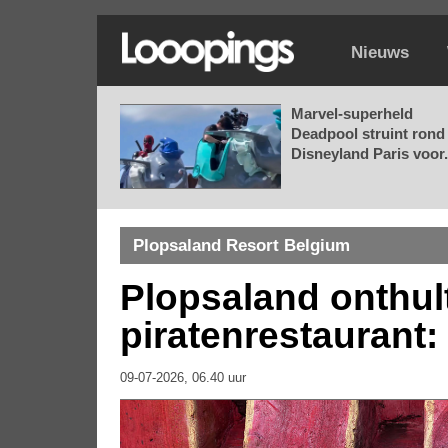
Nieuws
Marvel-superheld
Deadpool struint rond 
Disneyland Paris voor.
Plopsaland Resort Belgium
Plopsaland onthult
piratenrestaurant
09-07-2026, 06.40 uur