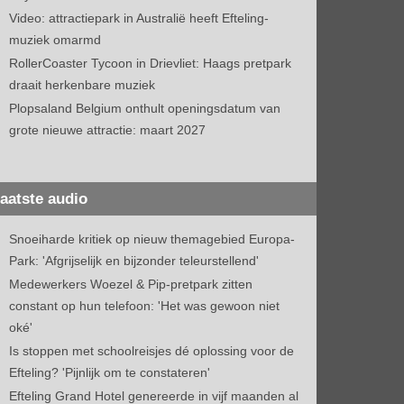
Video: attractiepark in Australië heeft Efteling-
muziek omarmd
RollerCoaster Tycoon in Drievliet: Haags pretpark
draait herkenbare muziek
Plopsaland Belgium onthult openingsdatum van
grote nieuwe attractie: maart 2027
aatste audio
Snoeiharde kritiek op nieuw themagebied Europa-
Park: 'Afgrijselijk en bijzonder teleurstellend'
Medewerkers Woezel & Pip-pretpark zitten
constant op hun telefoon: 'Het was gewoon niet
oké'
Is stoppen met schoolreisjes dé oplossing voor de
Efteling? 'Pijnlijk om te constateren'
Efteling Grand Hotel genereerde in vijf maanden al