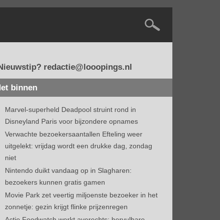
Nieuwstip? redactie@looopings.nl
et binnen
Marvel-superheld Deadpool struint rond in
Disneyland Paris voor bijzondere opnames
Verwachte bezoekersaantallen Efteling weer
uitgelekt: vrijdag wordt een drukke dag, zondag
niet
Nintendo duikt vandaag op in Slagharen:
bezoekers kunnen gratis gamen
Movie Park zet veertig miljoenste bezoeker in het
zonnetje: gezin krijgt flinke prijzenregen
Actie Foodwatch werkt averechts: hervulbare