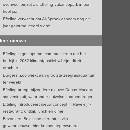
evenveel omzet als Efteling-vakantiepark in een
heel jaar
Efteling verwacht dat AI-Sprookjesboom nog dit
jaar geïntroduceerd wordt
eer nieuws
Efteling is gestopt met communiceren dat het
bedrijf in 2032 klimaatpositief wil zijn: dit zit
erachter
Burgers' Zoo werkt aan grootste zeegrasaquarium
ter wereld
Efteling brengt bijzondere nieuwe Danse Macabre-
souvenirs uit, waaronder duivelse kaarsendrager
Efteling introduceert nieuw concept in Raveleijn-
restaurant: ontbijt, lunch en diner
Bezoekers Belgische dierentuin zijn
gewaarschuwd: hier kruipen tegenwoordig