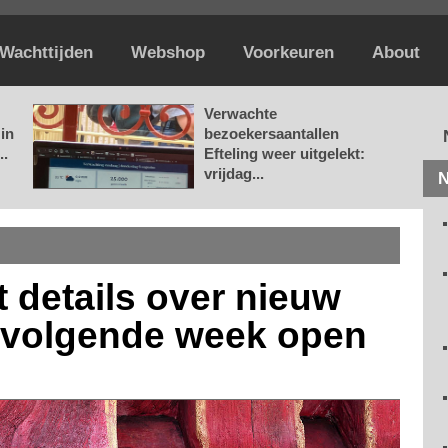
Wachttijden
Webshop
Voorkeuren
About
Verwachte
in
bezoekersaantallen
..
Efteling weer uitgelekt:
vrijdag...
N
 details over nieuw
: volgende week open