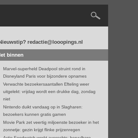
Nieuwstip? redactie@looopings.nl
et binnen
Marvel-superheld Deadpool struint rond in
Disneyland Paris voor bijzondere opnames
Verwachte bezoekersaantallen Efteling weer
uitgelekt: vrijdag wordt een drukke dag, zondag
niet
Nintendo duikt vandaag op in Slagharen:
bezoekers kunnen gratis gamen
Movie Park zet veertig miljoenste bezoeker in het
zonnetje: gezin krijgt flinke prijzenregen
Actie Foodwatch werkt averechts: hervulbare