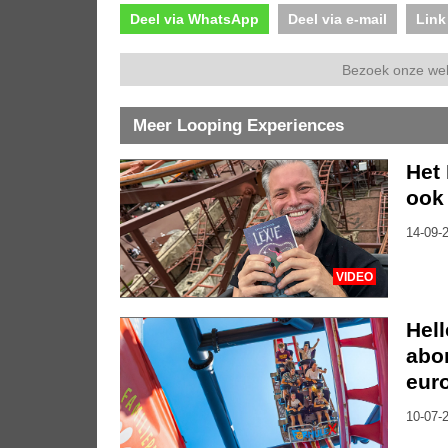
Deel via WhatsApp
Deel via e-mail
Link
Bezoek onze we
Meer Looping Experiences
Het
ook 
14-09-2
VIDEO
Hell
abo
eur
10-07-2