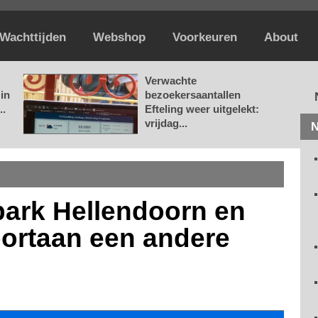
Wachttijden
Webshop
Voorkeuren
About
Verwachte
in
bezoekersaantallen
..
Efteling weer uitgelekt:
vrijdag...
N
ark Hellendoorn en
voortaan een andere