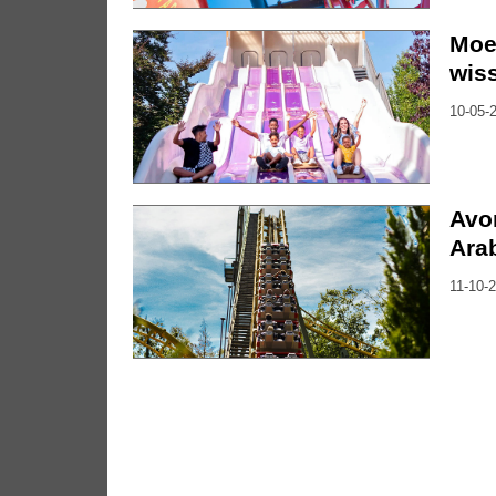
Moe
wiss
10-05-2
Avo
Ara
11-10-2