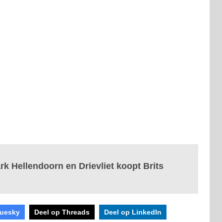
k Hellendoorn en Drievliet koopt Brits
luesky
Deel op Threads
Deel op LinkedIn