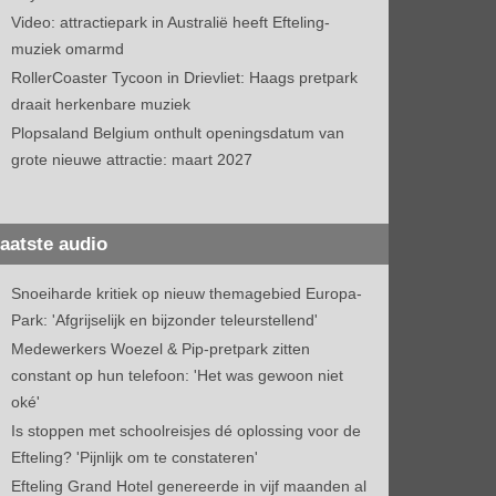
Video: attractiepark in Australië heeft Efteling-
muziek omarmd
RollerCoaster Tycoon in Drievliet: Haags pretpark
draait herkenbare muziek
Plopsaland Belgium onthult openingsdatum van
grote nieuwe attractie: maart 2027
aatste audio
Snoeiharde kritiek op nieuw themagebied Europa-
Park: 'Afgrijselijk en bijzonder teleurstellend'
Medewerkers Woezel & Pip-pretpark zitten
constant op hun telefoon: 'Het was gewoon niet
oké'
Is stoppen met schoolreisjes dé oplossing voor de
Efteling? 'Pijnlijk om te constateren'
Efteling Grand Hotel genereerde in vijf maanden al