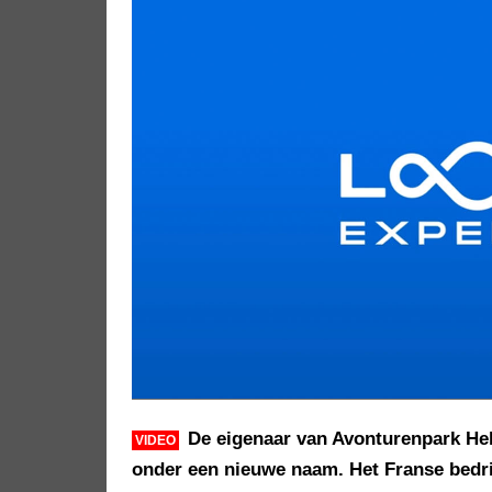
De eigenaar van Avonturenpark Hel
VIDEO
onder een nieuwe naam. Het Franse bedr