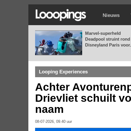
Nieuws
Marvel-superheld
Deadpool struint rond 
Disneyland Paris voor.
Looping Experiences
Achter Avonturenp
Drievliet schuilt 
naam
08-07-2026, 09.40 uur