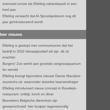
evenveel omzet als Efteling-vakantiepark in een
heel jaar
Efteling verwacht dat AI-Sprookjesboom nog dit
jaar geïntroduceerd wordt
eer nieuws
Efteling is gestopt met communiceren dat het
bedrijf in 2032 klimaatpositief wil zijn: dit zit
erachter
Burgers' Zoo werkt aan grootste zeegrasaquarium
ter wereld
Efteling brengt bijzondere nieuwe Danse Macabre-
souvenirs uit, waaronder duivelse kaarsendrager
Efteling introduceert nieuw concept in Raveleijn-
restaurant: ontbijt, lunch en diner
Bezoekers Belgische dierentuin zijn
gewaarschuwd: hier kruipen tegenwoordig