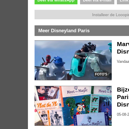
Deel via WhatsApp
Deel via e-mail
Link
Installeer de Looopi
Meer Disneyland Paris
Marv
Dis
Vandaa
FOTO'S
Bijz
Pari
Dis
05-08-2