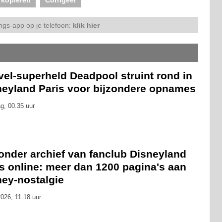
 kopiëren
Corrigeer
ngs-app op je telefoon:
klik hier
el-superheld Deadpool struint rond in
neyland Paris voor bijzondere opnames
g, 00.35 uur
onder archief van fanclub Disneyland
s online: meer dan 1200 pagina's aan
ney-nostalgie
026, 11.18 uur