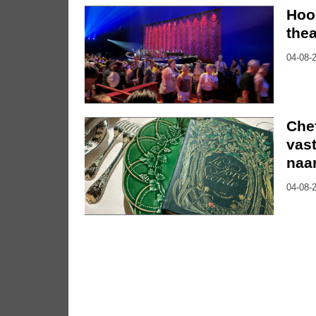
Hoo
thea
04-08-2
Che
vast
naa
04-08-2