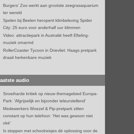
Burgers' Zoo werkt aan grootste zeegrasaquarium
ter wereld
Spelen bij Beelen heropent klimbeleving Spider
City: 25 euro voor anderhalf uur klimmen
Video: attractiepark in Australië heeft Efteling-
muziek omarmd
RollerCoaster Tycoon in Drievliet: Haags pretpark
draait herkenbare muziek
aatste audio
Snoeiharde kritiek op nieuw themagebied Europa-
Park: 'Afgrijselijk en bijzonder teleurstellend'
Medewerkers Woezel & Pip-pretpark zitten
constant op hun telefoon: 'Het was gewoon niet
oké'
Is stoppen met schoolreisjes dé oplossing voor de