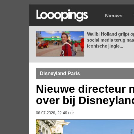
Nieuws
Walibi Holland grijpt o
social media terug naa
iconische jingle...
Disneyland Paris
Nieuwe directeur n
over bij Disneylan
06-07-2026, 22.46 uur