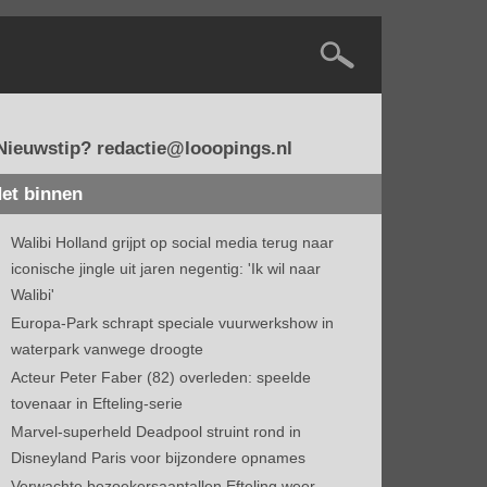
Nieuwstip? redactie@looopings.nl
et binnen
Walibi Holland grijpt op social media terug naar
iconische jingle uit jaren negentig: 'Ik wil naar
Walibi'
Europa-Park schrapt speciale vuurwerkshow in
waterpark vanwege droogte
Acteur Peter Faber (82) overleden: speelde
tovenaar in Efteling-serie
Marvel-superheld Deadpool struint rond in
Disneyland Paris voor bijzondere opnames
Verwachte bezoekersaantallen Efteling weer