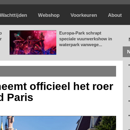
Wachttijden
Webshop
Voorkeuren
About
p
Europa-Park schrapt
r
speciale vuurwerkshow in
waterpark vanwege...
N
eemt officieel het roer
d Paris