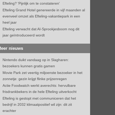
Efteling? 'Pijnlijk om te constateren'
Efteling Grand Hotel genereerde in vijf maanden al
evenveel omzet als Efteling-vakantiepark in een
heel jaar
Efteling verwacht dat AI-Sprookjesboom nog dit
jaar geïntroduceerd wordt
eer nieuws
Nintendo duikt vandaag op in Slagharen:
bezoekers kunnen gratis gamen
Movie Park zet veertig miljoenste bezoeker in het
zonnetje: gezin krijgt flinke prijzenregen
Actie Foodwatch werkt averechts: hervulbare
frisdrankbekers in de hele Efteling uitverkocht
Efteling is gestopt met communiceren dat het
bedrijf in 2032 klimaatpositief wil zijn: dit zit
erachter