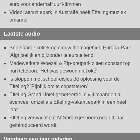
euro voor anderhalf uur klimmen
Video: attractiepark in Australië heeft Efteling-muziek
omarmd
Laatste audio
Snoeiharde kritiek op nieuw themagebied Europa-Park:
'Afgrijselijk en bijzonder teleurstellend'
Medewerkers Woezel & Pip-pretpark zitten constant op
hun telefoon: 'Het was gewoon niet oké'
Is stoppen met schoolreisjes dé oplossing voor de
Efteling? 'Pijnlijk om te constateren'
Efteling Grand Hotel genereerde in vijf maanden al
evenveel omzet als Efteling-vakantiepark in een heel
jaar
Efteling verwacht dat AI-Sprookjesboom nog dit jaar
geïntroduceerd wordt
Vandaag een jaar geleden