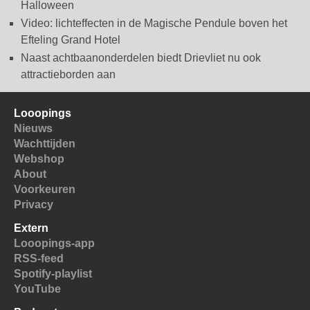
Halloween
Video: lichteffecten in de Magische Pendule boven het
Efteling Grand Hotel
Naast achtbaanonderdelen biedt Drievliet nu ook
attractieborden aan
Looopings
Nieuws
Wachttijden
Webshop
About
Voorkeuren
Privacy
Extern
Looopings-app
RSS-feed
Spotify-playlist
YouTube