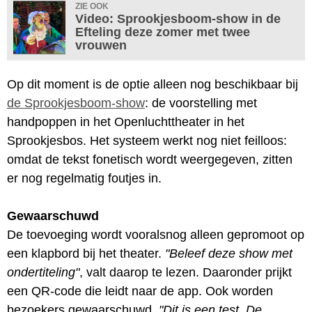
ZIE OOK
Video: Sprookjesboom-show in de
Efteling deze zomer met twee
vrouwen
Op dit moment is de optie alleen nog beschikbaar bij
de Sprookjesboom-show
: de voorstelling met
handpoppen in het Openluchttheater in het
Sprookjesbos. Het systeem werkt nog niet feilloos:
omdat de tekst fonetisch wordt weergegeven, zitten
er nog regelmatig foutjes in.
Gewaarschuwd
De toevoeging wordt vooralsnog alleen gepromoot op
een klapbord bij het theater.
"Beleef deze show met
ondertiteling"
, valt daarop te lezen. Daaronder prijkt
een QR-code die leidt naar de app. Ook worden
bezoekers gewaarschuwd.
"Dit is een test. De