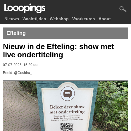
Nieuws
Wachttijden
Webshop
Voorkeuren
About
Efteling
Nieuw in de Efteling: show met
live ondertiteling
07-07-2026, 15.29 uur
Beeld: @Coshira_