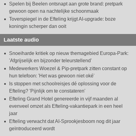
Spelen bij Beelen ontsnapt aan grote brand: pretpark
gewoon open na nachtelijke schoonmaak
Toverspiegel in de Efteling krijgt AI-upgrade: boze
koningin scherper dan ooit
Laatste audio
Snoeiharde kritiek op nieuw themagebied Europa-Park:
'Afgrijselijk en bijzonder teleurstellend'
Medewerkers Woezel & Pip-pretpark zitten constant op
hun telefoon: 'Het was gewoon niet oké'
Is stoppen met schoolreisjes dé oplossing voor de
Efteling? 'Pijnlijk om te constateren'
Efteling Grand Hotel genereerde in vijf maanden al
evenveel omzet als Efteling-vakantiepark in een heel
jaar
Efteling verwacht dat AI-Sprookjesboom nog dit jaar
geïntroduceerd wordt