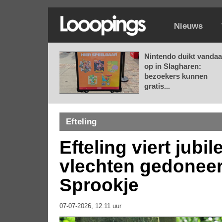
Nieuws
Nintendo duikt vanda
op in Slagharen:
bezoekers kunnen
gratis...
Efteling
Efteling viert jub
vlechten gedoneer
Sprookje
07-07-2026, 12.11 uur