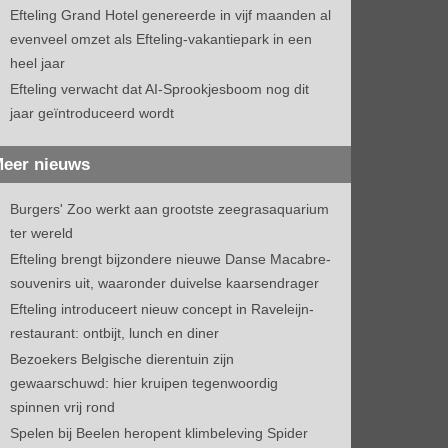
Efteling Grand Hotel genereerde in vijf maanden al
evenveel omzet als Efteling-vakantiepark in een
heel jaar
Efteling verwacht dat AI-Sprookjesboom nog dit
jaar geïntroduceerd wordt
eer nieuws
Burgers' Zoo werkt aan grootste zeegrasaquarium
ter wereld
Efteling brengt bijzondere nieuwe Danse Macabre-
souvenirs uit, waaronder duivelse kaarsendrager
Efteling introduceert nieuw concept in Raveleijn-
restaurant: ontbijt, lunch en diner
Bezoekers Belgische dierentuin zijn
gewaarschuwd: hier kruipen tegenwoordig
spinnen vrij rond
Spelen bij Beelen heropent klimbeleving Spider