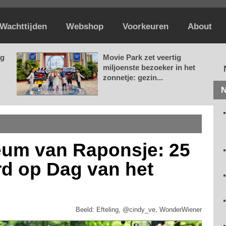
Wachttijden
Webshop
Voorkeuren
About
ag
Movie Park zet veertig
miljoenste bezoeker in het
zonnetje: gezin...
N
ileum van Raponsje: 25
d op Dag van het
Beeld: Efteling, @cindy_ve, WonderWiener