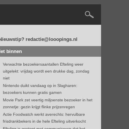
Nieuwstip? redactie@looopings.nl
et binnen
Verwachte bezoekersaantallen Efteling weer
uitgelekt: vrijdag wordt een drukke dag, zondag
niet
Nintendo duikt vandaag op in Slagharen:
bezoekers kunnen gratis gamen
Movie Park zet veertig miljoenste bezoeker in het
zonnetje: gezin krijgt flinke prijzenregen
Actie Foodwatch werkt averechts: hervulbare
frisdrankbekers in de hele Efteling uitverkocht
Efteling is gestopt met communiceren dat het