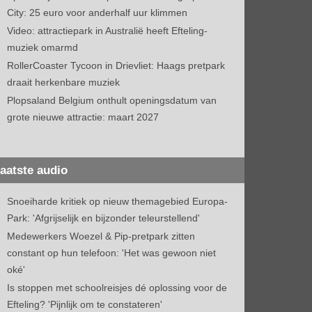
City: 25 euro voor anderhalf uur klimmen
Video: attractiepark in Australië heeft Efteling-
muziek omarmd
RollerCoaster Tycoon in Drievliet: Haags pretpark
draait herkenbare muziek
Plopsaland Belgium onthult openingsdatum van
grote nieuwe attractie: maart 2027
aatste audio
Snoeiharde kritiek op nieuw themagebied Europa-
Park: 'Afgrijselijk en bijzonder teleurstellend'
Medewerkers Woezel & Pip-pretpark zitten
constant op hun telefoon: 'Het was gewoon niet
oké'
Is stoppen met schoolreisjes dé oplossing voor de
Efteling? 'Pijnlijk om te constateren'