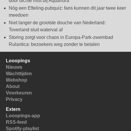
door dichte mist bij Aquanura
Nóg een Efteling-pubquiz: fans kunnen dit jaar twee keer
meedoen
Niet langer de grootste douche van Nederland:
Toverland sluit waterval af
Storing zorgt voor chaos in Europa-Park-zwembad
Rulantica: bezoekers weg zonder te betalen
Looopings
Nieuws
Wachttijden
Webshop
About
Voorkeuren
Privacy
Extern
Looopings-app
RSS-feed
Spotify-playlist