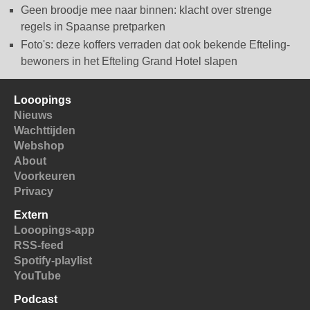
Geen broodje mee naar binnen: klacht over strenge
regels in Spaanse pretparken
Foto's: deze koffers verraden dat ook bekende Efteling-
bewoners in het Efteling Grand Hotel slapen
Looopings
Nieuws
Wachttijden
Webshop
About
Voorkeuren
Privacy
Extern
Looopings-app
RSS-feed
Spotify-playlist
YouTube
Podcast