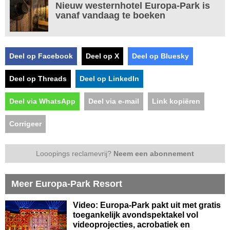
Nieuw westernhotel Europa-Park is
vanaf vandaag te boeken
Deel op Facebook
Deel op X
Deel op Bluesky
Deel op Threads
Deel op LinkedIn
Deel via WhatsApp
Deel via e-mail
Link kopiëren
Corrigeer
Looopings reclamevrij?
Neem een abonnement
Meer Europa-Park Resort
Video: Europa-Park pakt uit met gratis
toegankelijk avondspektakel vol
videoprojecties, acrobatiek en