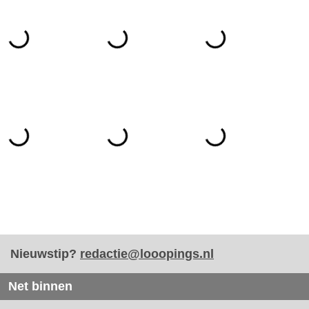
Nieuwstip?
redactie@looopings.nl
Net binnen