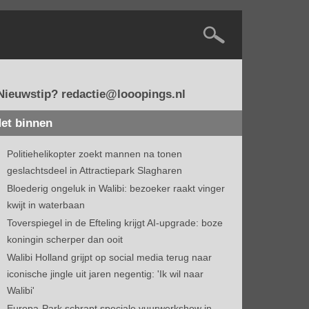
Nieuwstip? redactie@looopings.nl
et binnen
Politiehelikopter zoekt mannen na tonen
geslachtsdeel in Attractiepark Slagharen
Bloederig ongeluk in Walibi: bezoeker raakt vinger
kwijt in waterbaan
Toverspiegel in de Efteling krijgt AI-upgrade: boze
koningin scherper dan ooit
Walibi Holland grijpt op social media terug naar
iconische jingle uit jaren negentig: 'Ik wil naar
Walibi'
Europa-Park schrapt speciale vuurwerkshow in