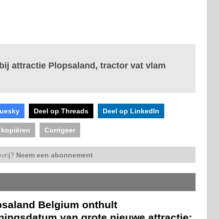
ij attractie Plopsaland, tractor vat vlam
luesky
Deel op Threads
Deel op LinkedIn
 kopiëren
Corrigeer
vrij?
Neem een abonnement
psaland Belgium onthult
ningsdatum van grote nieuwe attractie: