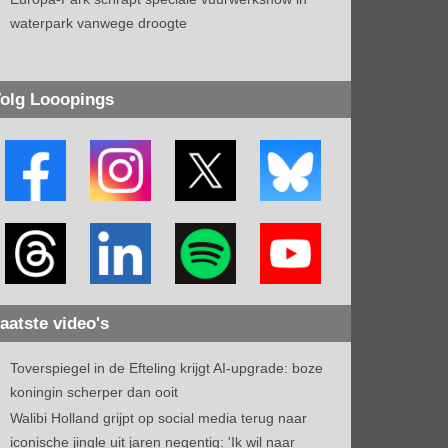
waterpark vanwege droogte
olg Looopings
aatste video's
Toverspiegel in de Efteling krijgt AI-upgrade: boze
koningin scherper dan ooit
Walibi Holland grijpt op social media terug naar
iconische jingle uit jaren negentig: 'Ik wil naar