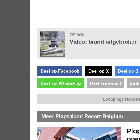
ZIE OOK
Video: brand uitgebroken b
Deel op Facebook
Deel op X
Deel op B
Deel via WhatsApp
Deel via e-mail
Link
Looopings reclame
Meer Plopsaland Resort Belgium
Plo
ope