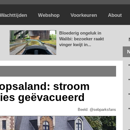
Wachttijden
Webshop
Voorkeuren
About
Bloederig ongeluk in
Walibi: bezoeker raakt
vinger kwijt in...
N
lopsaland: stroom
cties geëvacueerd
Beeld: @sebparksfans