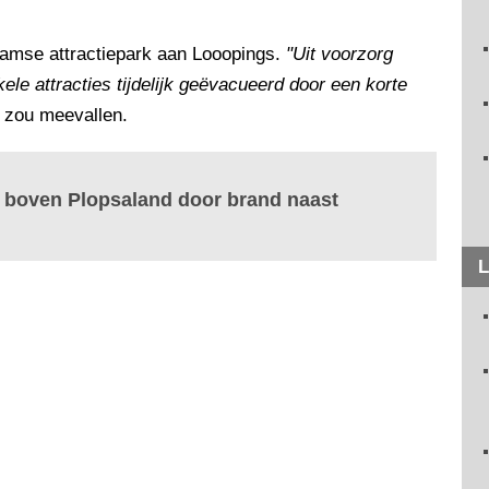
aamse attractiepark aan Looopings.
"Uit voorzorg
le attracties tijdelijk geëvacueerd door een korte
de zou meevallen.
r boven Plopsaland door brand naast
L