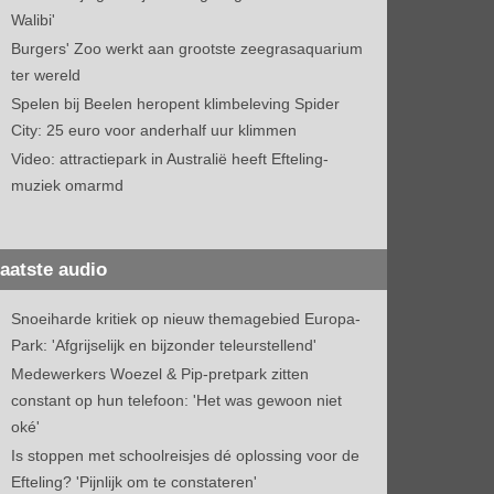
Walibi'
Burgers' Zoo werkt aan grootste zeegrasaquarium
ter wereld
Spelen bij Beelen heropent klimbeleving Spider
City: 25 euro voor anderhalf uur klimmen
Video: attractiepark in Australië heeft Efteling-
muziek omarmd
aatste audio
Snoeiharde kritiek op nieuw themagebied Europa-
Park: 'Afgrijselijk en bijzonder teleurstellend'
Medewerkers Woezel & Pip-pretpark zitten
constant op hun telefoon: 'Het was gewoon niet
oké'
Is stoppen met schoolreisjes dé oplossing voor de
Efteling? 'Pijnlijk om te constateren'