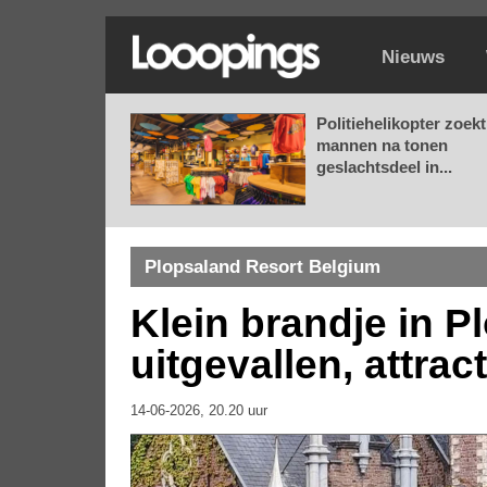
Nieuws
Politiehelikopter zoekt
mannen na tonen
geslachtsdeel in...
Plopsaland Resort Belgium
Klein brandje in P
uitgevallen, attra
14-06-2026, 20.20 uur