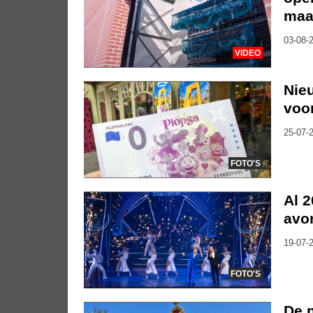
maa
03-08-2
VIDEO
Nie
voor
25-07-2
FOTO'S
Al 2
avo
19-07-2
FOTO'S
De n