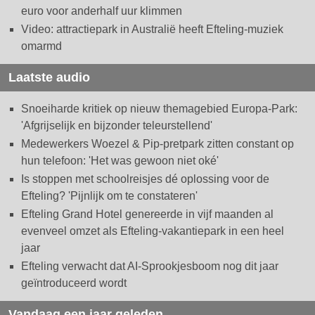
euro voor anderhalf uur klimmen
Video: attractiepark in Australië heeft Efteling-muziek
omarmd
Laatste audio
Snoeiharde kritiek op nieuw themagebied Europa-Park:
'Afgrijselijk en bijzonder teleurstellend'
Medewerkers Woezel & Pip-pretpark zitten constant op
hun telefoon: 'Het was gewoon niet oké'
Is stoppen met schoolreisjes dé oplossing voor de
Efteling? 'Pijnlijk om te constateren'
Efteling Grand Hotel genereerde in vijf maanden al
evenveel omzet als Efteling-vakantiepark in een heel
jaar
Efteling verwacht dat AI-Sprookjesboom nog dit jaar
geïntroduceerd wordt
Vandaag een jaar geleden