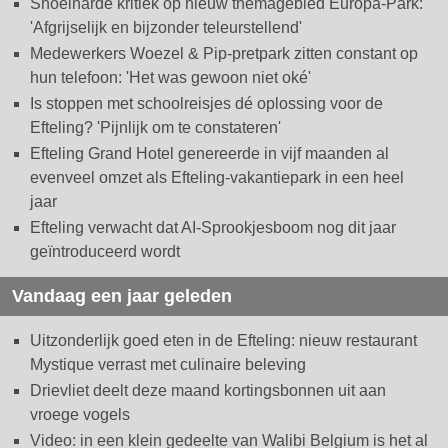
Snoeiharde kritiek op nieuw themagebied Europa-Park:
'Afgrijselijk en bijzonder teleurstellend'
Medewerkers Woezel & Pip-pretpark zitten constant op
hun telefoon: 'Het was gewoon niet oké'
Is stoppen met schoolreisjes dé oplossing voor de
Efteling? 'Pijnlijk om te constateren'
Efteling Grand Hotel genereerde in vijf maanden al
evenveel omzet als Efteling-vakantiepark in een heel
jaar
Efteling verwacht dat AI-Sprookjesboom nog dit jaar
geïntroduceerd wordt
Vandaag een jaar geleden
Uitzonderlijk goed eten in de Efteling: nieuw restaurant
Mystique verrast met culinaire beleving
Drievliet deelt deze maand kortingsbonnen uit aan
vroege vogels
Video: in een klein gedeelte van Walibi Belgium is het al