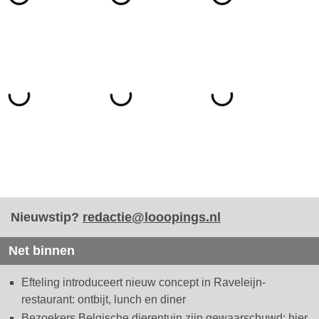
Nieuwstip?
redactie@looopings.nl
Net binnen
Efteling introduceert nieuw concept in Raveleijn-
restaurant: ontbijt, lunch en diner
Bezoekers Belgische dierentuin zijn gewaarschuwd: hier