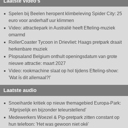
Laatste video's
Spelen bij Beelen heropent klimbeleving Spider City: 25
euro voor anderhalf uur klimmen
Video: attractiepark in Australië heeft Efteling-muziek
omarmd
RollerCoaster Tycoon in Drievliet: Haags pretpark draait
herkenbare muziek
Plopsaland Belgium onthult openingsdatum van grote
nieuwe attractie: maart 2027
Video: rookmachine slaat op hol tijdens Efteling-show:
'Wat ís dit allemaal?!'
Laatste audio
Snoeiharde kritiek op nieuw themagebied Europa-Park:
'Afgrijselijk en bijzonder teleurstellend'
Medewerkers Woezel & Pip-pretpark zitten constant op
hun telefoon: 'Het was gewoon niet oké'