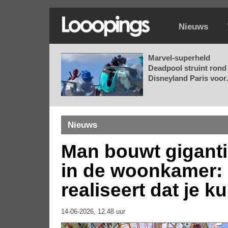
Nieuws
Marvel-superheld
Deadpool struint rond 
Disneyland Paris voor.
Nieuws
Man bouwt giganti
in de woonkamer: 
realiseert dat je k
14-06-2026, 12.48 uur