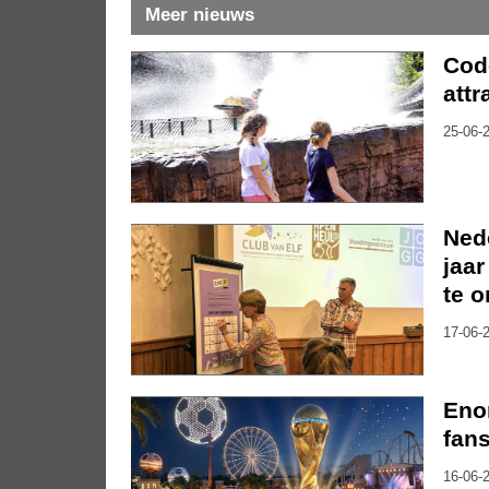
Meer nieuws
Code
attr
25-06-2
Nede
jaar
te 
17-06-2
Eno
fan
16-06-2