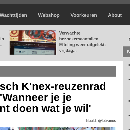
Wachttijden
Webshop
Voorkeuren
About
Verwachte
in
bezoekersaantallen
..
Efteling weer uitgelekt:
vrijdag...
N
sch K'nex-reuzenrad
'Wanneer je je
unt doen wat je wil'
Beeld: @lotvanos