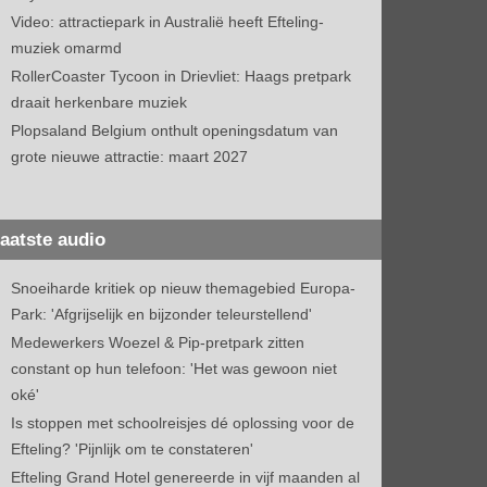
Video: attractiepark in Australië heeft Efteling-
muziek omarmd
RollerCoaster Tycoon in Drievliet: Haags pretpark
draait herkenbare muziek
Plopsaland Belgium onthult openingsdatum van
grote nieuwe attractie: maart 2027
aatste audio
Snoeiharde kritiek op nieuw themagebied Europa-
Park: 'Afgrijselijk en bijzonder teleurstellend'
Medewerkers Woezel & Pip-pretpark zitten
constant op hun telefoon: 'Het was gewoon niet
oké'
Is stoppen met schoolreisjes dé oplossing voor de
Efteling? 'Pijnlijk om te constateren'
Efteling Grand Hotel genereerde in vijf maanden al