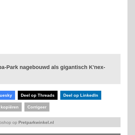
pa-Park nagebouwd als gigantisch K'nex-
luesky
Deel op Threads
Deel op LinkedIn
 kopiëren
Corrigeer
bshop op
Pretparkwinkel.nl