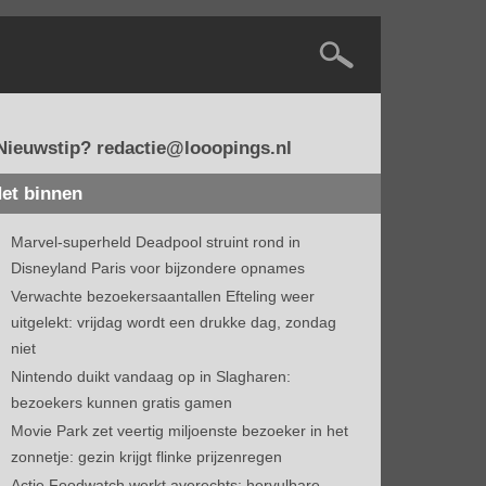
Nieuwstip? redactie@looopings.nl
et binnen
Marvel-superheld Deadpool struint rond in
Disneyland Paris voor bijzondere opnames
Verwachte bezoekersaantallen Efteling weer
uitgelekt: vrijdag wordt een drukke dag, zondag
niet
Nintendo duikt vandaag op in Slagharen:
bezoekers kunnen gratis gamen
Movie Park zet veertig miljoenste bezoeker in het
zonnetje: gezin krijgt flinke prijzenregen
Actie Foodwatch werkt averechts: hervulbare