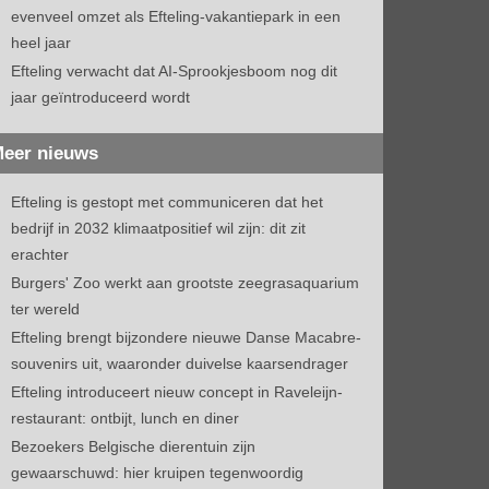
evenveel omzet als Efteling-vakantiepark in een
heel jaar
Efteling verwacht dat AI-Sprookjesboom nog dit
jaar geïntroduceerd wordt
eer nieuws
Efteling is gestopt met communiceren dat het
bedrijf in 2032 klimaatpositief wil zijn: dit zit
erachter
Burgers' Zoo werkt aan grootste zeegrasaquarium
ter wereld
Efteling brengt bijzondere nieuwe Danse Macabre-
souvenirs uit, waaronder duivelse kaarsendrager
Efteling introduceert nieuw concept in Raveleijn-
restaurant: ontbijt, lunch en diner
Bezoekers Belgische dierentuin zijn
gewaarschuwd: hier kruipen tegenwoordig