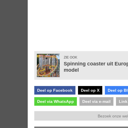
ZIE OOK
Spinning coaster uit Euro
model
Deel op Facebook
Deel op X
Deel op B
Deel via WhatsApp
Deel via e-mail
Link
Bezoek onze we