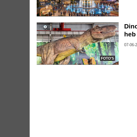
Din
heb 
07-06-2
FOTO'S