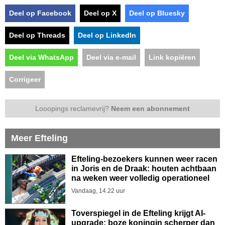
Deel op Facebook
Deel op X
Deel op Bluesky
Deel op Threads
Deel op LinkedIn
Deel via WhatsApp
Deel via e-mail
Link kopiëren
Corrigeer
Looopings reclamevrij?
Neem een abonnement
Meer Efteling
Efteling-bezoekers kunnen weer racen
in Joris en de Draak: houten achtbaan
na weken weer volledig operationeel
Vandaag, 14.22 uur
Toverspiegel in de Efteling krijgt AI-
upgrade: boze koningin scherper dan