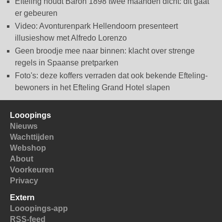
Efteling houdt Baron 1898 twee maanden dicht: dit gaat
er gebeuren
Video: Avonturenpark Hellendoorn presenteert
illusieshow met Alfredo Lorenzo
Geen broodje mee naar binnen: klacht over strenge
regels in Spaanse pretparken
Foto's: deze koffers verraden dat ook bekende Efteling-
bewoners in het Efteling Grand Hotel slapen
Looopings
Nieuws
Wachttijden
Webshop
About
Voorkeuren
Privacy
Extern
Looopings-app
RSS-feed