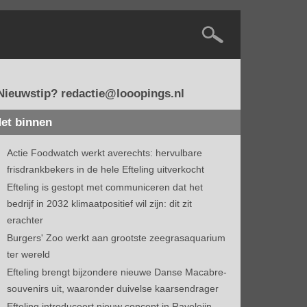
Nieuwstip? redactie@looopings.nl
et binnen
Actie Foodwatch werkt averechts: hervulbare
frisdrankbekers in de hele Efteling uitverkocht
Efteling is gestopt met communiceren dat het
bedrijf in 2032 klimaatpositief wil zijn: dit zit
erachter
Burgers' Zoo werkt aan grootste zeegrasaquarium
ter wereld
Efteling brengt bijzondere nieuwe Danse Macabre-
souvenirs uit, waaronder duivelse kaarsendrager
Efteling introduceert nieuw concept in Raveleijn-