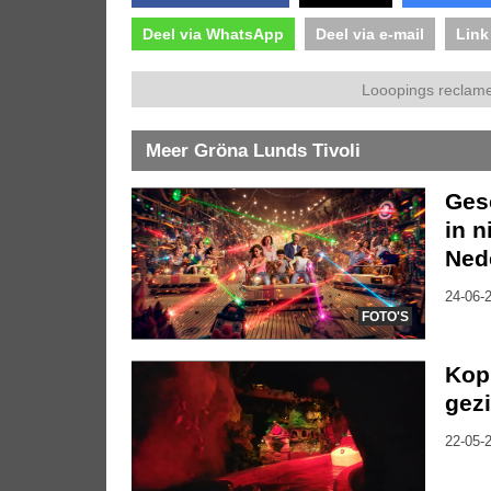
Deel via WhatsApp
Deel via e-mail
Link
Looopings reclame
Meer Gröna Lunds Tivoli
Ges
in n
Ned
24-06-2
FOTO'S
Kopp
gezi
22-05-2