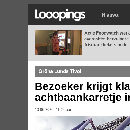
Nieuws
Actie Foodwatch werk
averechts: hervulbare
frisdrankbekers in de..
Gröna Lunds Tivoli
Bezoeker krijgt kl
achtbaankarretje i
10-06-2026, 11.24 uur