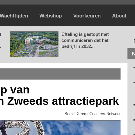
Wachttijden
Webshop
Voorkeuren
About
t
Efteling is gestopt met
communiceren dat het
.
bedrijf in 2032...
N
ap van
n Zweeds attractiepark
Beeld: XtremeCoasters Network