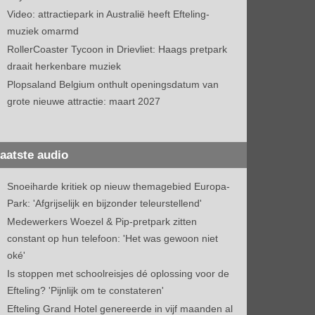
Video: attractiepark in Australië heeft Efteling-
muziek omarmd
RollerCoaster Tycoon in Drievliet: Haags pretpark
draait herkenbare muziek
Plopsaland Belgium onthult openingsdatum van
grote nieuwe attractie: maart 2027
aatste audio
Snoeiharde kritiek op nieuw themagebied Europa-
Park: 'Afgrijselijk en bijzonder teleurstellend'
Medewerkers Woezel & Pip-pretpark zitten
constant op hun telefoon: 'Het was gewoon niet
oké'
Is stoppen met schoolreisjes dé oplossing voor de
Efteling? 'Pijnlijk om te constateren'
Efteling Grand Hotel genereerde in vijf maanden al