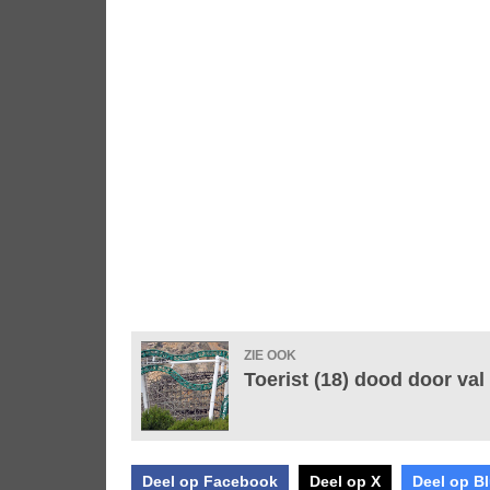
ZIE OOK
Toerist (18) dood door val
Deel op Facebook
Deel op X
Deel op B