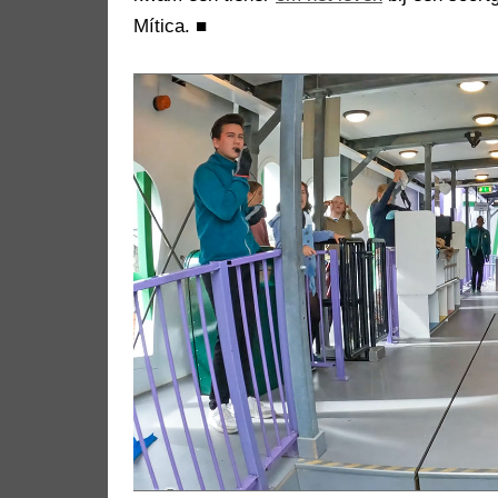
Mítica.
■