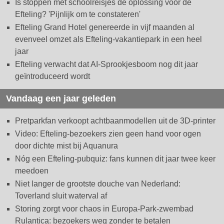
Is stoppen met schoolreisjes dé oplossing voor de
Efteling? 'Pijnlijk om te constateren'
Efteling Grand Hotel genereerde in vijf maanden al
evenveel omzet als Efteling-vakantiepark in een heel
jaar
Efteling verwacht dat AI-Sprookjesboom nog dit jaar
geïntroduceerd wordt
Vandaag een jaar geleden
Pretparkfan verkoopt achtbaanmodellen uit de 3D-printer
Video: Efteling-bezoekers zien geen hand voor ogen
door dichte mist bij Aquanura
Nóg een Efteling-pubquiz: fans kunnen dit jaar twee keer
meedoen
Niet langer de grootste douche van Nederland:
Toverland sluit waterval af
Storing zorgt voor chaos in Europa-Park-zwembad
Rulantica: bezoekers weg zonder te betalen