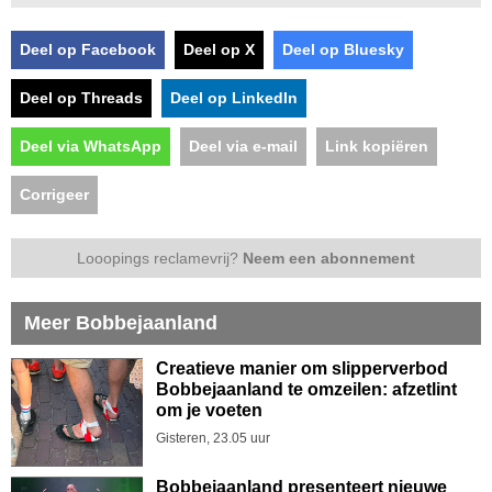
Deel op Facebook
Deel op X
Deel op Bluesky
Deel op Threads
Deel op LinkedIn
Deel via WhatsApp
Deel via e-mail
Link kopiëren
Corrigeer
Looopings reclamevrij?
Neem een abonnement
Meer Bobbejaanland
Creatieve manier om slipperverbod
Bobbejaanland te omzeilen: afzetlint
om je voeten
Gisteren, 23.05 uur
Bobbejaanland presenteert nieuwe