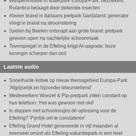
Wespeninvasie in waterpark Europa-Park: bezoekers
Rulantica belaagd door stekende insecten
Alweer brand in Italiaans pretpark Gardaland: generator
vliegt in brand na stroomstoring
Spelen bij Beelen ontsnapt aan grote brand: pretpark
gewoon open na nachtelijke schoonmaak
Toverspiegel in de Efteling krijgt AI-upgrade: boze
koningin scherper dan ooit
Laatste audio
Snoeiharde kritiek op nieuw themagebied Europa-Park:
'Afgrijselijk en bijzonder teleurstellend'
Medewerkers Woezel & Pip-pretpark zitten constant op
hun telefoon: 'Het was gewoon niet oké'
Is stoppen met schoolreisjes dé oplossing voor de
Efteling? 'Pijnlijk om te constateren'
Efteling Grand Hotel genereerde in vijf maanden al
evenveel omzet als Efteling-vakantiepark in een heel