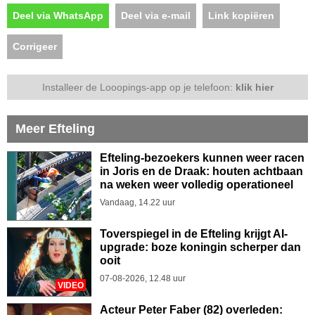
Deel via WhatsApp
Deel via e-mail
Link kopiëren
Corrigeer
Installeer de Looopings-app op je telefoon:
klik hier
Meer Efteling
Efteling-bezoekers kunnen weer racen
in Joris en de Draak: houten achtbaan
na weken weer volledig operationeel
Vandaag, 14.22 uur
Toverspiegel in de Efteling krijgt AI-
upgrade: boze koningin scherper dan
ooit
07-08-2026, 12.48 uur
VIDEO
Acteur Peter Faber (82) overleden: