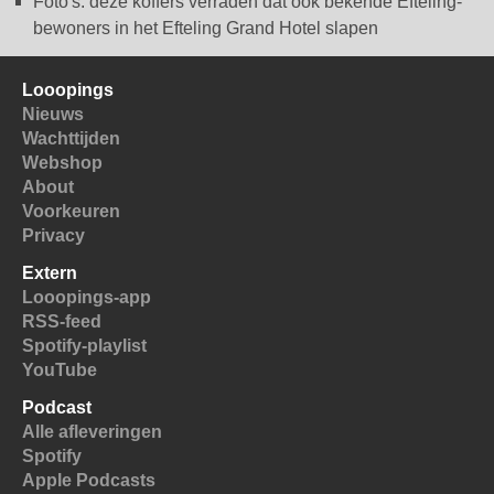
Foto's: deze koffers verraden dat ook bekende Efteling-
bewoners in het Efteling Grand Hotel slapen
Looopings
Nieuws
Wachttijden
Webshop
About
Voorkeuren
Privacy
Extern
Looopings-app
RSS-feed
Spotify-playlist
YouTube
Podcast
Alle afleveringen
Spotify
Apple Podcasts