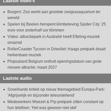
Laatste video's
Burgers' Zoo werkt aan grootste zeegrasaquarium ter
wereld
Spelen bij Beelen heropent klimbeleving Spider City: 25
euro voor anderhalf uur klimmen
Video: attractiepark in Australië heeft Efteling-muziek
omarmd
RollerCoaster Tycoon in Drievliet: Haags pretpark draait
herkenbare muziek
Plopsaland Belgium onthult openingsdatum van grote
nieuwe attractie: maart 2027
Laatste audio
Snoeiharde kritiek op nieuw themagebied Europa-Park:
'Afgrijselijk en bijzonder teleurstellend'
Medewerkers Woezel & Pip-pretpark zitten constant op
hun telefoon: 'Het was gewoon niet oké'