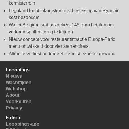
kermisterrein
Legoland loopt inkomsten mis: beslissing van Ryanair
kost bezoekers
Walibi Belgium laat bezoekers 145 euro betalen om
verloren spullen terug te krijgen
Nieuw concept voor restaurantattractie Europa-Park:
menu ontwikkeld door vier sterrenchefs
Attractie verliest onderdeel: kermisbezoeker gewond
Looopings
Nieuws
Wachttijden
Webshop
About
Voorkeuren
Privacy
Extern
Looopings-app