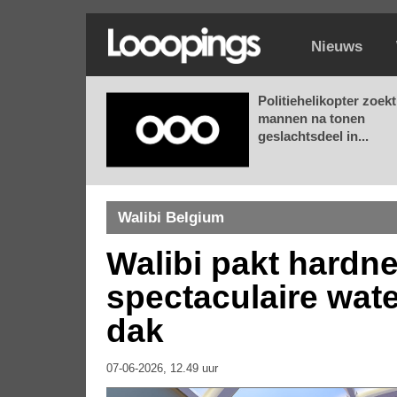
Nieuws
Politiehelikopter zoekt
mannen na tonen
geslachtsdeel in...
Walibi Belgium
Walibi pakt hardn
spectaculaire wate
dak
07-06-2026, 12.49 uur