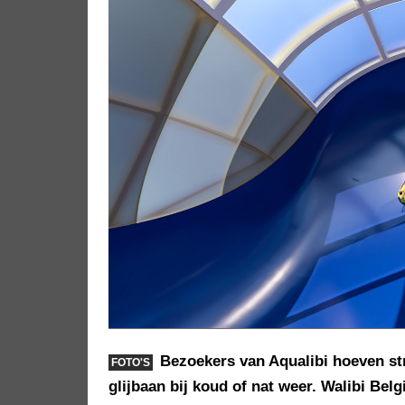
Bezoekers van Aqualibi hoeven str
FOTO'S
glijbaan bij koud of nat weer. Walibi Bel