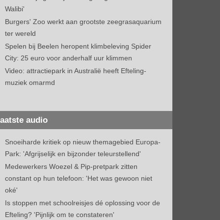
Walibi'
Burgers' Zoo werkt aan grootste zeegrasaquarium
ter wereld
Spelen bij Beelen heropent klimbeleving Spider
City: 25 euro voor anderhalf uur klimmen
Video: attractiepark in Australië heeft Efteling-
muziek omarmd
aatste audio
Snoeiharde kritiek op nieuw themagebied Europa-
Park: 'Afgrijselijk en bijzonder teleurstellend'
Medewerkers Woezel & Pip-pretpark zitten
constant op hun telefoon: 'Het was gewoon niet
oké'
Is stoppen met schoolreisjes dé oplossing voor de
Efteling? 'Pijnlijk om te constateren'