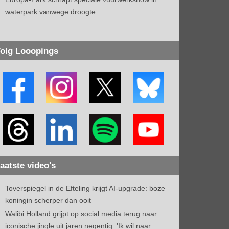
waterpark vanwege droogte
olg Looopings
aatste video's
Toverspiegel in de Efteling krijgt AI-upgrade: boze
koningin scherper dan ooit
Walibi Holland grijpt op social media terug naar
iconische jingle uit jaren negentig: 'Ik wil naar