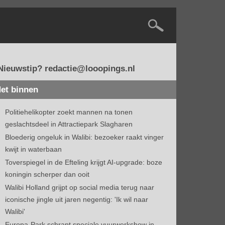
Nieuwstip? redactie@looopings.nl
et binnen
Politiehelikopter zoekt mannen na tonen
geslachtsdeel in Attractiepark Slagharen
Bloederig ongeluk in Walibi: bezoeker raakt vinger
kwijt in waterbaan
Toverspiegel in de Efteling krijgt AI-upgrade: boze
koningin scherper dan ooit
Walibi Holland grijpt op social media terug naar
iconische jingle uit jaren negentig: 'Ik wil naar
Walibi'
Europa-Park schrapt speciale vuurwerkshow in