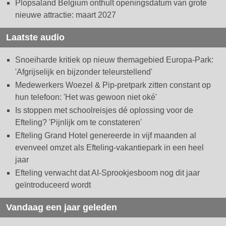
Plopsaland Belgium onthult openingsdatum van grote
nieuwe attractie: maart 2027
Laatste audio
Snoeiharde kritiek op nieuw themagebied Europa-Park:
'Afgrijselijk en bijzonder teleurstellend'
Medewerkers Woezel & Pip-pretpark zitten constant op
hun telefoon: 'Het was gewoon niet oké'
Is stoppen met schoolreisjes dé oplossing voor de
Efteling? 'Pijnlijk om te constateren'
Efteling Grand Hotel genereerde in vijf maanden al
evenveel omzet als Efteling-vakantiepark in een heel
jaar
Efteling verwacht dat AI-Sprookjesboom nog dit jaar
geïntroduceerd wordt
Vandaag een jaar geleden