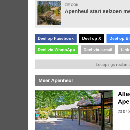
ZIE OOK
Apenheul start seizoen me
Deel op Facebook
Deel op X
Deel op B
Deel via WhatsApp
Deel via e-mail
Link
Looopings reclame
Meer Apenheul
Alle
Ape
20-07-2