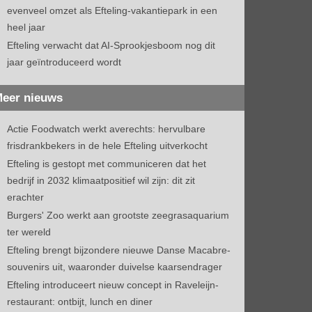
evenveel omzet als Efteling-vakantiepark in een
heel jaar
Efteling verwacht dat AI-Sprookjesboom nog dit
jaar geïntroduceerd wordt
eer nieuws
Actie Foodwatch werkt averechts: hervulbare
frisdrankbekers in de hele Efteling uitverkocht
Efteling is gestopt met communiceren dat het
bedrijf in 2032 klimaatpositief wil zijn: dit zit
erachter
Burgers' Zoo werkt aan grootste zeegrasaquarium
ter wereld
Efteling brengt bijzondere nieuwe Danse Macabre-
souvenirs uit, waaronder duivelse kaarsendrager
Efteling introduceert nieuw concept in Raveleijn-
restaurant: ontbijt, lunch en diner