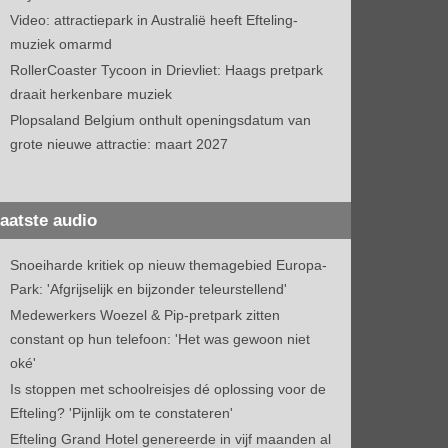
Video: attractiepark in Australië heeft Efteling-
muziek omarmd
RollerCoaster Tycoon in Drievliet: Haags pretpark
draait herkenbare muziek
Plopsaland Belgium onthult openingsdatum van
grote nieuwe attractie: maart 2027
aatste audio
Snoeiharde kritiek op nieuw themagebied Europa-
Park: 'Afgrijselijk en bijzonder teleurstellend'
Medewerkers Woezel & Pip-pretpark zitten
constant op hun telefoon: 'Het was gewoon niet
oké'
Is stoppen met schoolreisjes dé oplossing voor de
Efteling? 'Pijnlijk om te constateren'
Efteling Grand Hotel genereerde in vijf maanden al