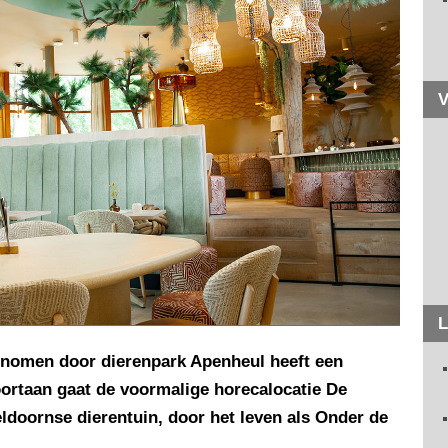
V
L
genomen door dierenpark Apenheul heeft een
oortaan gaat de voormalige horecalocatie De
eldoornse dierentuin, door het leven als Onder de