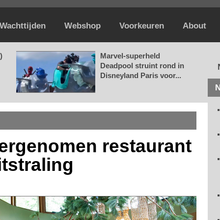
Wachttijden
Webshop
Voorkeuren
About
)
Marvel-superheld
Deadpool struint rond in
Disneyland Paris voor...
N
vergenomen restaurant
tstraling