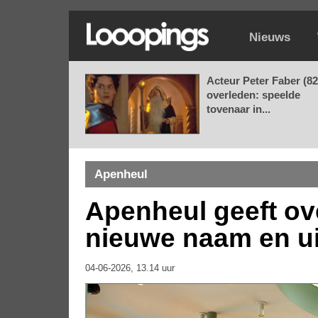
Nieuws
Acteur Peter Faber (82
overleden: speelde
tovenaar in...
Apenheul
Apenheul geeft o
nieuwe naam en ui
04-06-2026, 13.14 uur