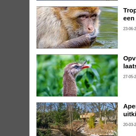
Trop
een 
23-06-2
Opv
laa
27-05-2
Ape
uitk
20-03-2