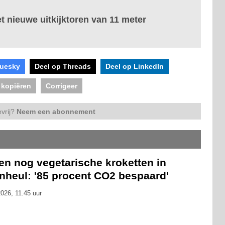
t nieuwe uitkijktoren van 11 meter
luesky
Deel op Threads
Deel op LinkedIn
 kopiëren
Corrigeer
vrij?
Neem een abonnement
en nog vegetarische kroketten in
nheul: '85 procent CO2 bespaard'
026, 11.45 uur