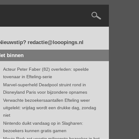
Nieuwstip? redactie@looopings.nl
et binnen
Acteur Peter Faber (82) overleden: speelde
tovenaar in Efteling-serie
Marvel-superheld Deadpool struint rond in
Disneyland Paris voor bijzondere opnames
Verwachte bezoekersaantallen Efteling weer
uitgelekt: vrijdag wordt een drukke dag, zondag
niet
Nintendo duikt vandaag op in Slagharen:
bezoekers kunnen gratis gamen
Movie Park zet veertig miljoenste bezoeker in het