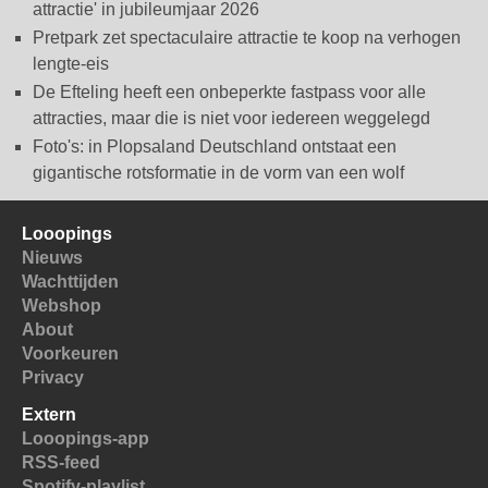
attractie' in jubileumjaar 2026
Pretpark zet spectaculaire attractie te koop na verhogen
lengte-eis
De Efteling heeft een onbeperkte fastpass voor alle
attracties, maar die is niet voor iedereen weggelegd
Foto's: in Plopsaland Deutschland ontstaat een
gigantische rotsformatie in de vorm van een wolf
Looopings
Nieuws
Wachttijden
Webshop
About
Voorkeuren
Privacy
Extern
Looopings-app
RSS-feed
Spotify-playlist