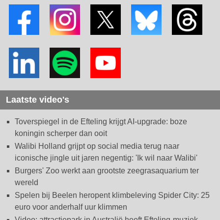
Laatste video's
Toverspiegel in de Efteling krijgt AI-upgrade: boze
koningin scherper dan ooit
Walibi Holland grijpt op social media terug naar
iconische jingle uit jaren negentig: 'Ik wil naar Walibi'
Burgers' Zoo werkt aan grootste zeegrasaquarium ter
wereld
Spelen bij Beelen heropent klimbeleving Spider City: 25
euro voor anderhalf uur klimmen
Video: attractiepark in Australië heeft Efteling-muziek