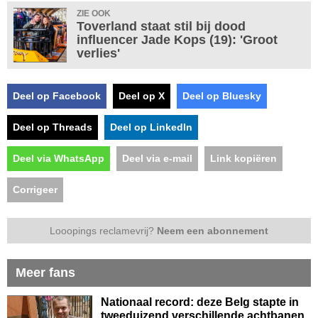
ZIE OOK
Toverland staat stil bij dood
influencer Jade Kops (19): 'Groot
verlies'
Deel op Facebook
Deel op X
Deel op Bluesky
Deel op Threads
Deel op LinkedIn
Deel via WhatsApp
Deel via e-mail
Link kopiëren
Corrigeer
Looopings reclamevrij?
Neem een abonnement
Meer fans
Nationaal record: deze Belg stapte in
tweeduizend verschillende achtbanen