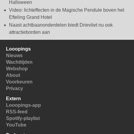
Halloween
Video: lichteffecten in de Magische Pendule boven het
Efteling Grand Hotel
Naast achtbaanonderdelen biedt Drievliet nu ook
attractieborden aan
Looopings
Nieuws
Wachttijden
Webshop
About
Voorkeuren
Privacy
Extern
Looopings-app
RSS-feed
Spotify-playlist
YouTube