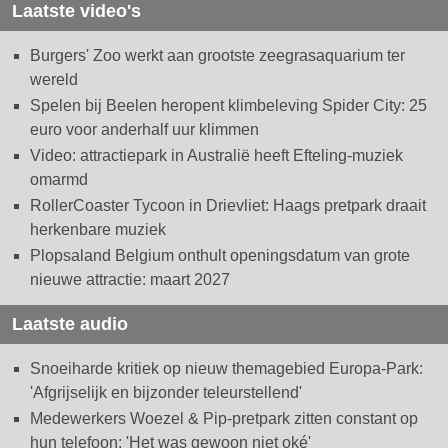
Laatste video's
Burgers' Zoo werkt aan grootste zeegrasaquarium ter
wereld
Spelen bij Beelen heropent klimbeleving Spider City: 25
euro voor anderhalf uur klimmen
Video: attractiepark in Australië heeft Efteling-muziek
omarmd
RollerCoaster Tycoon in Drievliet: Haags pretpark draait
herkenbare muziek
Plopsaland Belgium onthult openingsdatum van grote
nieuwe attractie: maart 2027
Laatste audio
Snoeiharde kritiek op nieuw themagebied Europa-Park:
'Afgrijselijk en bijzonder teleurstellend'
Medewerkers Woezel & Pip-pretpark zitten constant op
hun telefoon: 'Het was gewoon niet oké'