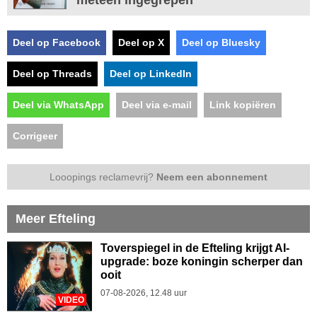
Deel op Facebook
Deel op X
Deel op Bluesky
Deel op Threads
Deel op LinkedIn
Deel via WhatsApp
Deel via e-mail
Link kopiëren
Corrigeer
Looopings reclamevrij?
Neem een abonnement
Meer Efteling
Toverspiegel in de Efteling krijgt AI-
upgrade: boze koningin scherper dan
ooit
07-08-2026, 12.48 uur
VIDEO