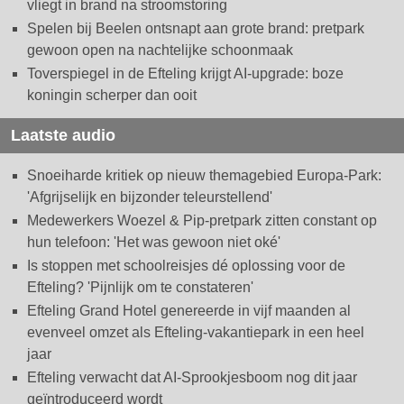
vliegt in brand na stroomstoring
Spelen bij Beelen ontsnapt aan grote brand: pretpark
gewoon open na nachtelijke schoonmaak
Toverspiegel in de Efteling krijgt AI-upgrade: boze
koningin scherper dan ooit
Laatste audio
Snoeiharde kritiek op nieuw themagebied Europa-Park:
'Afgrijselijk en bijzonder teleurstellend'
Medewerkers Woezel & Pip-pretpark zitten constant op
hun telefoon: 'Het was gewoon niet oké'
Is stoppen met schoolreisjes dé oplossing voor de
Efteling? 'Pijnlijk om te constateren'
Efteling Grand Hotel genereerde in vijf maanden al
evenveel omzet als Efteling-vakantiepark in een heel
jaar
Efteling verwacht dat AI-Sprookjesboom nog dit jaar
geïntroduceerd wordt