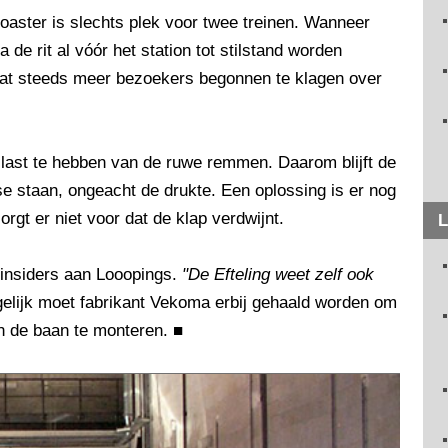
coaster is slechts plek voor twee treinen. Wanneer
 de rit al vóór het station tot stilstand worden
dat steeds meer bezoekers begonnen te klagen over
jd last te hebben van de ruwe remmen. Daarom blijft de
se staan, ongeacht de drukte. Een oplossing is er nog
rgt er niet voor dat de klap verdwijnt.
L
n insiders aan Looopings.
"De Efteling weet zelf ook
lijk moet fabrikant Vekoma erbij gehaald worden om
n de baan te monteren.
■