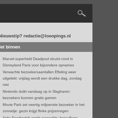
Nieuwstip? redactie@looopings.nl
et binnen
Marvel-superheld Deadpool struint rond in
Disneyland Paris voor bijzondere opnames
Verwachte bezoekersaantallen Efteling weer
uitgelekt: vrijdag wordt een drukke dag, zondag
niet
Nintendo duikt vandaag op in Slagharen:
bezoekers kunnen gratis gamen
Movie Park zet veertig miljoenste bezoeker in het
zonnetje: gezin krijgt flinke prijzenregen
Actie Foodwatch werkt averechts: hervulbare