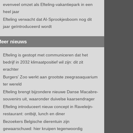
evenveel omzet als Efteling-vakantiepark in een
heel jaar
Efteling verwacht dat AI-Sprookjesboom nog dit
jaar geïntroduceerd wordt
eer nieuws
Efteling is gestopt met communiceren dat het
bedrijf in 2032 klimaatpositief wil zijn: dit zit
erachter
Burgers' Zoo werkt aan grootste zeegrasaquarium
ter wereld
Efteling brengt bijzondere nieuwe Danse Macabre-
souvenirs uit, waaronder duivelse kaarsendrager
Efteling introduceert nieuw concept in Raveleijn-
restaurant: ontbijt, lunch en diner
Bezoekers Belgische dierentuin zijn
gewaarschuwd: hier kruipen tegenwoordig