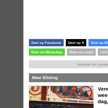
Deel op Facebook
Deel op X
Deel op B
Deel via WhatsApp
Deel via e-mail
Link
Installeer de Looopi
Meer Efteling
Ver
weer
dag