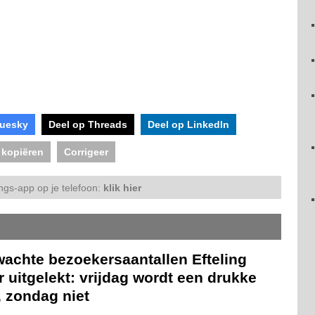
luesky
Deel op Threads
Deel op LinkedIn
 kopiëren
Corrigeer
ngs-app op je telefoon:
klik hier
wachte bezoekersaantallen Efteling
 uitgelekt: vrijdag wordt een drukke
, zondag niet