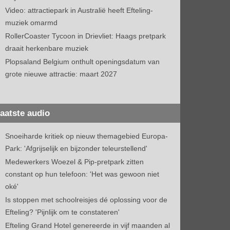
Video: attractiepark in Australië heeft Efteling-
muziek omarmd
RollerCoaster Tycoon in Drievliet: Haags pretpark
draait herkenbare muziek
Plopsaland Belgium onthult openingsdatum van
grote nieuwe attractie: maart 2027
aatste audio
Snoeiharde kritiek op nieuw themagebied Europa-
Park: 'Afgrijselijk en bijzonder teleurstellend'
Medewerkers Woezel & Pip-pretpark zitten
constant op hun telefoon: 'Het was gewoon niet
oké'
Is stoppen met schoolreisjes dé oplossing voor de
Efteling? 'Pijnlijk om te constateren'
Efteling Grand Hotel genereerde in vijf maanden al