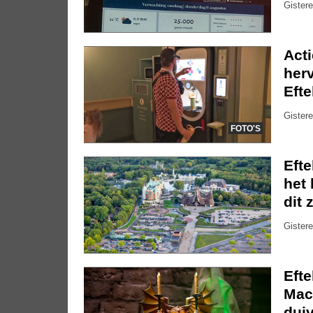
Gistere
Act
herv
Efte
Gistere
FOTO'S
Eft
het 
dit 
Gistere
Eft
Mac
dui