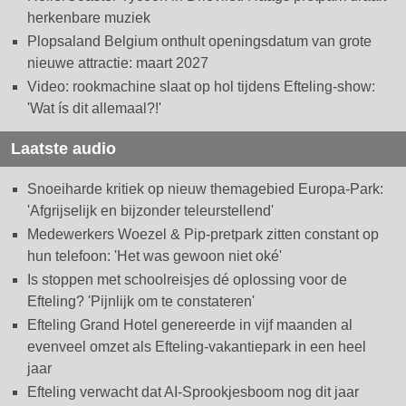
herkenbare muziek
Plopsaland Belgium onthult openingsdatum van grote
nieuwe attractie: maart 2027
Video: rookmachine slaat op hol tijdens Efteling-show:
'Wat ís dit allemaal?!'
Laatste audio
Snoeiharde kritiek op nieuw themagebied Europa-Park:
'Afgrijselijk en bijzonder teleurstellend'
Medewerkers Woezel & Pip-pretpark zitten constant op
hun telefoon: 'Het was gewoon niet oké'
Is stoppen met schoolreisjes dé oplossing voor de
Efteling? 'Pijnlijk om te constateren'
Efteling Grand Hotel genereerde in vijf maanden al
evenveel omzet als Efteling-vakantiepark in een heel
jaar
Efteling verwacht dat AI-Sprookjesboom nog dit jaar