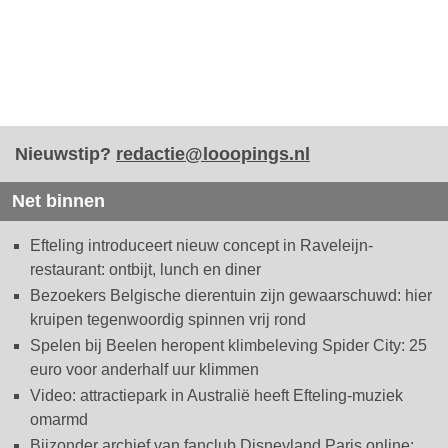
Nieuwstip?
redactie@looopings.nl
Net binnen
Efteling introduceert nieuw concept in Raveleijn-
restaurant: ontbijt, lunch en diner
Bezoekers Belgische dierentuin zijn gewaarschuwd: hier
kruipen tegenwoordig spinnen vrij rond
Spelen bij Beelen heropent klimbeleving Spider City: 25
euro voor anderhalf uur klimmen
Video: attractiepark in Australië heeft Efteling-muziek
omarmd
Bijzonder archief van fanclub Disneyland Paris online: