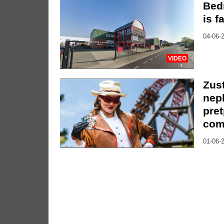
Bedr
is f
04-06-2
VIDEO
Zust
nep
pre
com
01-06-2