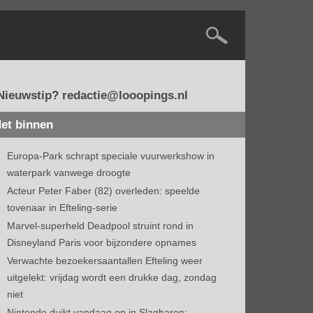
Nieuwstip? redactie@looopings.nl
et binnen
Europa-Park schrapt speciale vuurwerkshow in
waterpark vanwege droogte
Acteur Peter Faber (82) overleden: speelde
tovenaar in Efteling-serie
Marvel-superheld Deadpool struint rond in
Disneyland Paris voor bijzondere opnames
Verwachte bezoekersaantallen Efteling weer
uitgelekt: vrijdag wordt een drukke dag, zondag
niet
Nintendo duikt vandaag op in Slagharen: