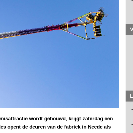
V
L
ermisattractie wordt gebouwd, krijgt zaterdag een
s opent de deuren van de fabriek in Neede als