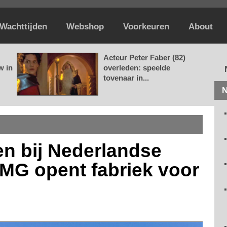
Wachttijden
Webshop
Voorkeuren
About
Acteur Peter Faber (82)
w in
overleden: speelde
tovenaar in...
N
n bij Nederlandse
KMG opent fabriek voor