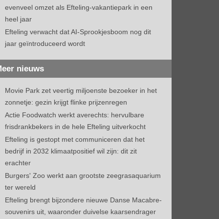
evenveel omzet als Efteling-vakantiepark in een
heel jaar
Efteling verwacht dat AI-Sprookjesboom nog dit
jaar geïntroduceerd wordt
eer nieuws
Movie Park zet veertig miljoenste bezoeker in het
zonnetje: gezin krijgt flinke prijzenregen
Actie Foodwatch werkt averechts: hervulbare
frisdrankbekers in de hele Efteling uitverkocht
Efteling is gestopt met communiceren dat het
bedrijf in 2032 klimaatpositief wil zijn: dit zit
erachter
Burgers' Zoo werkt aan grootste zeegrasaquarium
ter wereld
Efteling brengt bijzondere nieuwe Danse Macabre-
souvenirs uit, waaronder duivelse kaarsendrager