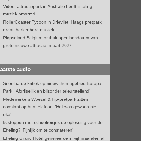
Video: attractiepark in Australië heeft Efteling-
muziek omarmd
RollerCoaster Tycoon in Drievliet: Haags pretpark
draait herkenbare muziek
Plopsaland Belgium onthult openingsdatum van
grote nieuwe attractie: maart 2027
aatste audio
Snoeiharde kritiek op nieuw themagebied Europa-
Park: 'Afgrijselijk en bijzonder teleurstellend'
Medewerkers Woezel & Pip-pretpark zitten
constant op hun telefoon: 'Het was gewoon niet
oké'
Is stoppen met schoolreisjes dé oplossing voor de
Efteling? 'Pijnlijk om te constateren'
Efteling Grand Hotel genereerde in vijf maanden al