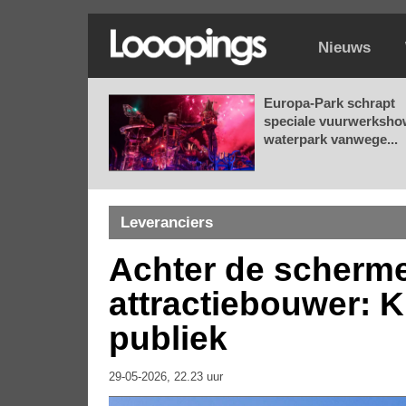
Nieuws
Europa-Park schrapt
speciale vuurwerksho
waterpark vanwege...
Leveranciers
Achter de scherme
attractiebouwer: 
publiek
29-05-2026, 22.23 uur