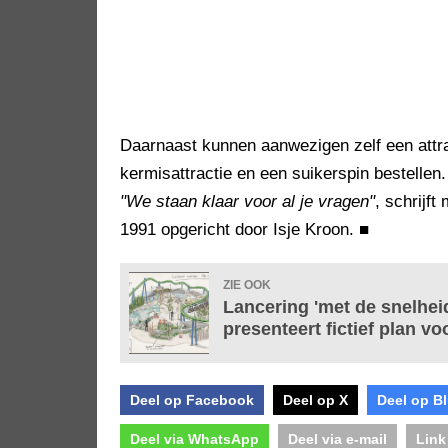
Daarnaast kunnen aanwezigen zelf een attra
kermisattractie en een suikerspin bestellen.
"We staan klaar voor al je vragen"
, schrijf
1991 opgericht door Isje Kroon.
■
ZIE OOK
Lancering 'met de snelhei
presenteert fictief plan v
Deel op Facebook
Deel op X
Deel op B
Deel via WhatsApp
Deel via e-mail
Link