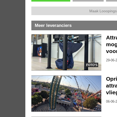
Maak Looopings 
Meer leveranciers
Att
moge
voor
29-06-2
FOTO'S
Opr
attr
vli
06-06-2