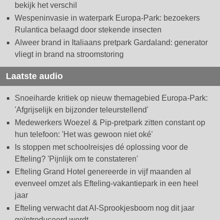
bekijk het verschil
Wespeninvasie in waterpark Europa-Park: bezoekers
Rulantica belaagd door stekende insecten
Alweer brand in Italiaans pretpark Gardaland: generator
vliegt in brand na stroomstoring
Laatste audio
Snoeiharde kritiek op nieuw themagebied Europa-Park:
'Afgrijselijk en bijzonder teleurstellend'
Medewerkers Woezel & Pip-pretpark zitten constant op
hun telefoon: 'Het was gewoon niet oké'
Is stoppen met schoolreisjes dé oplossing voor de
Efteling? 'Pijnlijk om te constateren'
Efteling Grand Hotel genereerde in vijf maanden al
evenveel omzet als Efteling-vakantiepark in een heel
jaar
Efteling verwacht dat AI-Sprookjesboom nog dit jaar
geïntroduceerd wordt