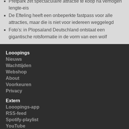
Pretpark zet spectaculaire attractie te koop na verhogen
lengte-eis
De Efteling heeft een onbeperkte fastpass voor alle
attracties, maar die is niet voor iedereen weggelegd
Foto's: in Plopsaland Deutschland ontstaat een
gigantische rotsformatie in de vorm van een wolf
Looopings
Nieuws
Wachttijden
Webshop
About
Voorkeuren
Privacy
Extern
Looopings-app
RSS-feed
Spotify-playlist
YouTube