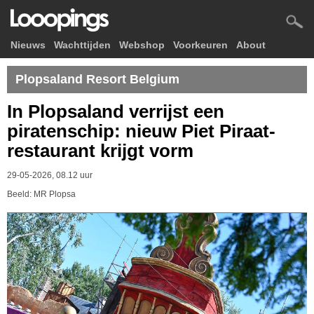
Nieuws
Wachttijden
Webshop
Voorkeuren
About
Plopsaland Resort Belgium
In Plopsaland verrijst een
piratenschip: nieuw Piet Piraat-
restaurant krijgt vorm
29-05-2026, 08.12 uur
Beeld: MR Plopsa