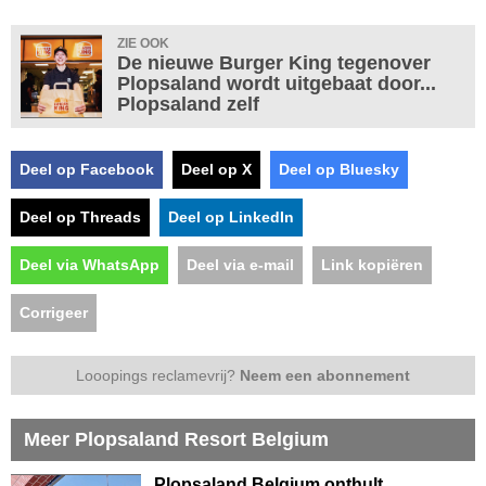
ZIE OOK
De nieuwe Burger King tegenover
Plopsaland wordt uitgebaat door...
Plopsaland zelf
Deel op Facebook
Deel op X
Deel op Bluesky
Deel op Threads
Deel op LinkedIn
Deel via WhatsApp
Deel via e-mail
Link kopiëren
Corrigeer
Looopings reclamevrij?
Neem een abonnement
Meer Plopsaland Resort Belgium
Plopsaland Belgium onthult