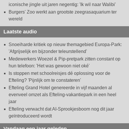
iconische jingle uit jaren negentig: 'Ik wil naar Walibi'
Burgers' Zoo werkt aan grootste zeegrasaquarium ter
wereld
Laatste audio
Snoeiharde kritiek op nieuw themagebied Europa-Park:
'Afgrijselijk en bijzonder teleurstellend'
Medewerkers Woezel & Pip-pretpark zitten constant op
hun telefoon: 'Het was gewoon niet oké'
Is stoppen met schoolreisjes dé oplossing voor de
Efteling? 'Pijnlijk om te constateren'
Efteling Grand Hotel genereerde in vijf maanden al
evenveel omzet als Efteling-vakantiepark in een heel
jaar
Efteling verwacht dat AI-Sprookjesboom nog dit jaar
geïntroduceerd wordt
Vandaag een jaar geleden