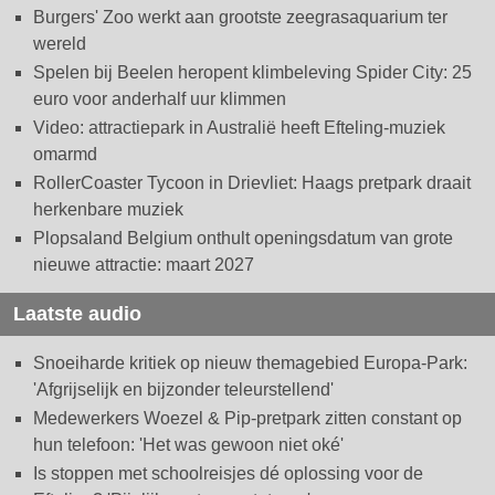
Burgers' Zoo werkt aan grootste zeegrasaquarium ter
wereld
Spelen bij Beelen heropent klimbeleving Spider City: 25
euro voor anderhalf uur klimmen
Video: attractiepark in Australië heeft Efteling-muziek
omarmd
RollerCoaster Tycoon in Drievliet: Haags pretpark draait
herkenbare muziek
Plopsaland Belgium onthult openingsdatum van grote
nieuwe attractie: maart 2027
Laatste audio
Snoeiharde kritiek op nieuw themagebied Europa-Park:
'Afgrijselijk en bijzonder teleurstellend'
Medewerkers Woezel & Pip-pretpark zitten constant op
hun telefoon: 'Het was gewoon niet oké'
Is stoppen met schoolreisjes dé oplossing voor de