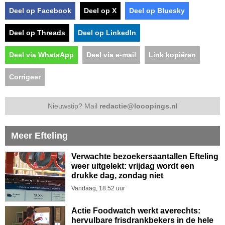
Deel op Facebook
Deel op X
Deel op Bluesky
Deel op Threads
Deel op LinkedIn
Deel via WhatsApp
Deel via e-mail
Link kopiëren
Corrigeer
Nieuwstip? Mail
redactie@looopings.nl
Meer Efteling
Verwachte bezoekersaantallen Efteling
weer uitgelekt: vrijdag wordt een
drukke dag, zondag niet
Vandaag, 18.52 uur
Actie Foodwatch werkt averechts:
hervulbare frisdrankbekers in de hele