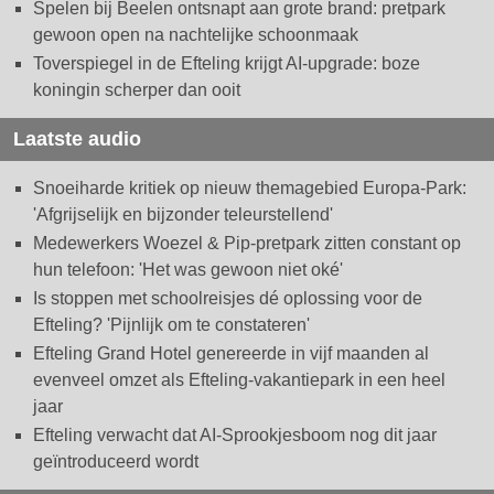
Spelen bij Beelen ontsnapt aan grote brand: pretpark
gewoon open na nachtelijke schoonmaak
Toverspiegel in de Efteling krijgt AI-upgrade: boze
koningin scherper dan ooit
Laatste audio
Snoeiharde kritiek op nieuw themagebied Europa-Park:
'Afgrijselijk en bijzonder teleurstellend'
Medewerkers Woezel & Pip-pretpark zitten constant op
hun telefoon: 'Het was gewoon niet oké'
Is stoppen met schoolreisjes dé oplossing voor de
Efteling? 'Pijnlijk om te constateren'
Efteling Grand Hotel genereerde in vijf maanden al
evenveel omzet als Efteling-vakantiepark in een heel
jaar
Efteling verwacht dat AI-Sprookjesboom nog dit jaar
geïntroduceerd wordt