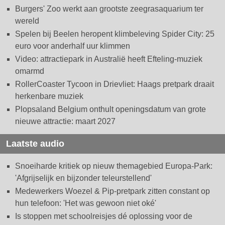
Burgers' Zoo werkt aan grootste zeegrasaquarium ter
wereld
Spelen bij Beelen heropent klimbeleving Spider City: 25
euro voor anderhalf uur klimmen
Video: attractiepark in Australië heeft Efteling-muziek
omarmd
RollerCoaster Tycoon in Drievliet: Haags pretpark draait
herkenbare muziek
Plopsaland Belgium onthult openingsdatum van grote
nieuwe attractie: maart 2027
Laatste audio
Snoeiharde kritiek op nieuw themagebied Europa-Park:
'Afgrijselijk en bijzonder teleurstellend'
Medewerkers Woezel & Pip-pretpark zitten constant op
hun telefoon: 'Het was gewoon niet oké'
Is stoppen met schoolreisjes dé oplossing voor de