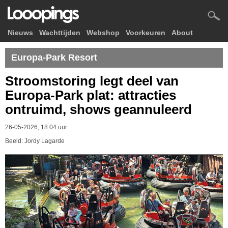
Nieuws
Wachttijden
Webshop
Voorkeuren
About
Europa-Park Resort
Stroomstoring legt deel van
Europa-Park plat: attracties
ontruimd, shows geannuleerd
26-05-2026, 18.04 uur
Beeld: Jordy Lagarde