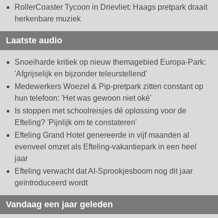
RollerCoaster Tycoon in Drievliet: Haags pretpark draait
herkenbare muziek
Laatste audio
Snoeiharde kritiek op nieuw themagebied Europa-Park:
'Afgrijselijk en bijzonder teleurstellend'
Medewerkers Woezel & Pip-pretpark zitten constant op
hun telefoon: 'Het was gewoon niet oké'
Is stoppen met schoolreisjes dé oplossing voor de
Efteling? 'Pijnlijk om te constateren'
Efteling Grand Hotel genereerde in vijf maanden al
evenveel omzet als Efteling-vakantiepark in een heel
jaar
Efteling verwacht dat AI-Sprookjesboom nog dit jaar
geïntroduceerd wordt
Vandaag een jaar geleden