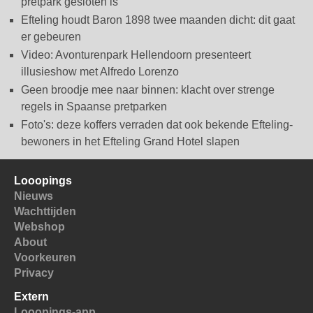
pretpark gesloten is
Efteling houdt Baron 1898 twee maanden dicht: dit gaat
er gebeuren
Video: Avonturenpark Hellendoorn presenteert
illusieshow met Alfredo Lorenzo
Geen broodje mee naar binnen: klacht over strenge
regels in Spaanse pretparken
Foto's: deze koffers verraden dat ook bekende Efteling-
bewoners in het Efteling Grand Hotel slapen
Looopings
Nieuws
Wachttijden
Webshop
About
Voorkeuren
Privacy
Extern
Looopings-app