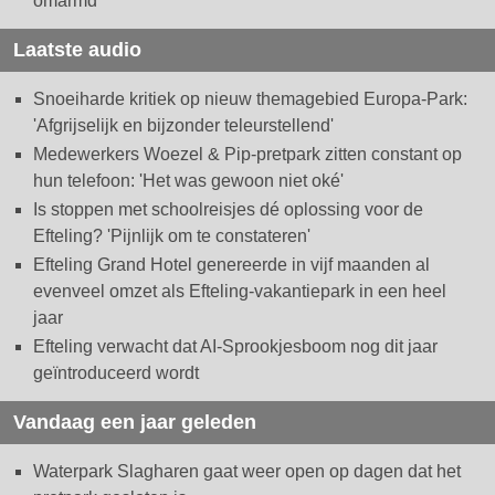
omarmd
Laatste audio
Snoeiharde kritiek op nieuw themagebied Europa-Park:
'Afgrijselijk en bijzonder teleurstellend'
Medewerkers Woezel & Pip-pretpark zitten constant op
hun telefoon: 'Het was gewoon niet oké'
Is stoppen met schoolreisjes dé oplossing voor de
Efteling? 'Pijnlijk om te constateren'
Efteling Grand Hotel genereerde in vijf maanden al
evenveel omzet als Efteling-vakantiepark in een heel
jaar
Efteling verwacht dat AI-Sprookjesboom nog dit jaar
geïntroduceerd wordt
Vandaag een jaar geleden
Waterpark Slagharen gaat weer open op dagen dat het